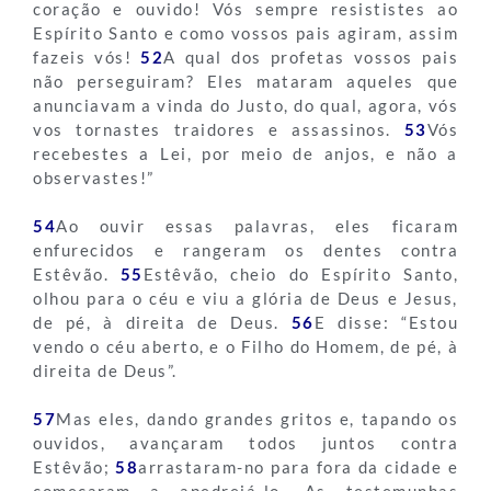
coração e ouvido! Vós sempre resististes ao
Espírito Santo e como vossos pais agiram, assim
fazeis vós!
52
A qual dos profetas vossos pais
não perseguiram? Eles mataram aqueles que
anunciavam a vinda do Justo, do qual, agora, vós
vos tornastes traidores e assassinos.
53
Vós
recebestes a Lei, por meio de anjos, e não a
observastes!”
54
Ao ouvir essas palavras, eles ficaram
enfurecidos e rangeram os dentes contra
Estêvão.
55
Estêvão, cheio do Espírito Santo,
olhou para o céu e viu a glória de Deus e Jesus,
de pé, à direita de Deus.
56
E disse: “Estou
vendo o céu aberto, e o Filho do Homem, de pé, à
direita de Deus”.
57
Mas eles, dando grandes gritos e, tapando os
ouvidos, avançaram todos juntos contra
Estêvão;
58
arrastaram-no para fora da cidade e
começaram a apedrejá-lo. As testemunhas