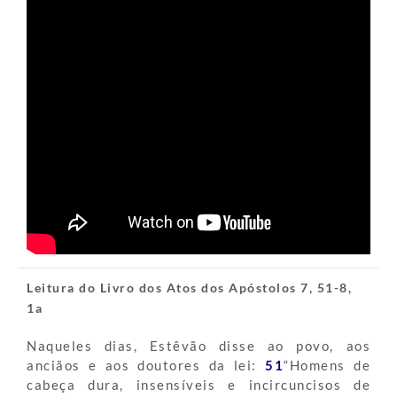
Leitura do Livro dos Atos dos Apóstolos 7, 51-8,
1a
Naqueles dias, Estêvão disse ao povo, aos
anciãos e aos doutores da lei:
51
“Homens de
cabeça dura, insensíveis e incircuncisos de