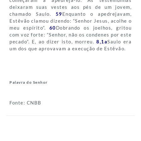
deixaram suas vestes aos pés de um jovem,
chamado Saulo.
59
Enquanto o apedrejavam,
Estêvão clamou dizendo: “Senhor Jesus, acolhe o
meu espírito”.
60
Dobrando os joelhos, gritou
com voz forte: “Senhor, não os condenes por este
pecado”. E, ao dizer isto, morreu.
8,1a
Saulo era
um dos que aprovavam a execução de Estêvão.
Palavra do Senhor
Fonte: CNBB