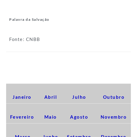
Palavra da Salvação
Fonte: CNBB
EDIÇÕES 2017
Janeiro
Abril
Julho
Outubro
Fevereiro
Maio
Agosto
Novembro
Março
Junho
Setembro
Dezembro