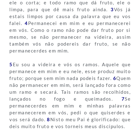
ele o corta; e todo ramo que dá fruto, ele o
limpa, para que dê mais fruto ainda.
3
Vós já
estais limpos por causa da palavra que eu vos
falei.
4
Permanecei em mim e eu permanecerei
em vós. Como o ramo não pode dar fruto por si
mesmo, se não permanecer na videira, assim
também vós não podereis dar fruto, se não
permanecerdes em mim.
5
Eu sou a videira e vós os ramos. Aquele que
permanece em mim e eu nele, esse produz muito
fruto; porque sem mim nada podeis fazer.
6
Quem
não permanecer em mim, será lançado fora como
um ramo e secará. Tais ramos são recolhidos,
lançados no fogo e queimados.
7
Se
permanecerdes em mim e minhas palavras
permanecerem em vós, pedi o que quiserdes e
vos será dado.
8
Nisto meu Pai é glorificado: que
deis muito fruto e vos torneis meus discípulos.