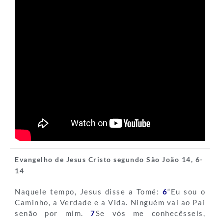
Evangelho de Jesus Cristo segundo São João 14, 6-
14
Naquele tempo, Jesus disse a Tomé:
6
“Eu sou o
Caminho, a Verdade e a Vida. Ninguém vai ao Pai
senão por mim.
7
Se vós me conhecêsseis,