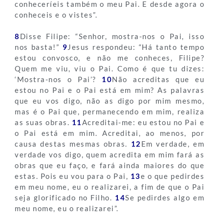
conheceríeis também o meu Pai. E desde agora o
conheceis e o vistes”.
8
Disse Filipe: “Senhor, mostra-nos o Pai, isso
nos basta!”
9
Jesus respondeu: “Há tanto tempo
estou convosco, e não me conheces, Filipe?
Quem me viu, viu o Pai. Como é que tu dizes:
‘Mostra-nos o Pai’?
10
Não acreditas que eu
estou no Pai e o Pai está em mim? As palavras
que eu vos digo, não as digo por mim mesmo,
mas é o Pai que, permanecendo em mim, realiza
as suas obras.
11
Acreditai-me: eu estou no Pai e
o Pai está em mim. Acreditai, ao menos, por
causa destas mesmas obras.
12
Em verdade, em
verdade vos digo, quem acredita em mim fará as
obras que eu faço, e fará ainda maiores do que
estas. Pois eu vou para o Pai,
13
e o que pedirdes
em meu nome, eu o realizarei, a fim de que o Pai
seja glorificado no Filho.
14
Se pedirdes algo em
meu nome, eu o realizarei”.