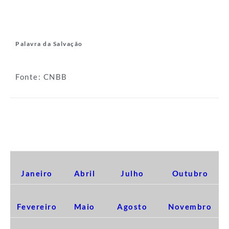
Palavra da Salvação
Fonte: CNBB
EDIÇÕES 2017
Janeiro
Abril
Julho
Outubro
Fevereiro
Maio
Agosto
Novembro