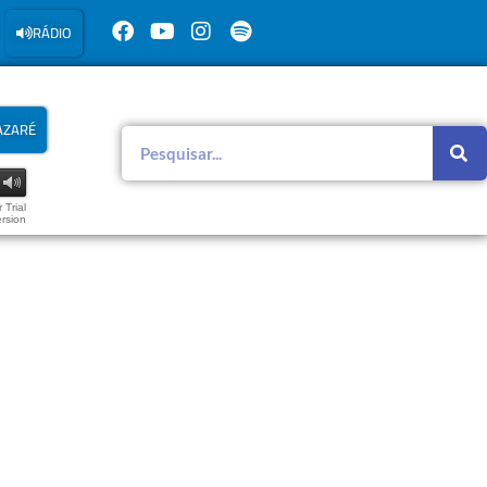
RÁDIO
AZARÉ
 Trial
rsion