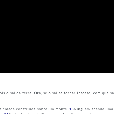
ois o sal da terra. Ora, se o sal se tornar insosso, com que 
ma cidade construída sobre um monte.
15
Ninguém acende uma 