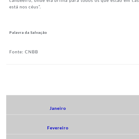
candeeiro, onde ela brilha para todos os que estão em ca
está nos céus”.
Palavra da Salvação
Fonte: CNBB
Janeiro
Fevereiro