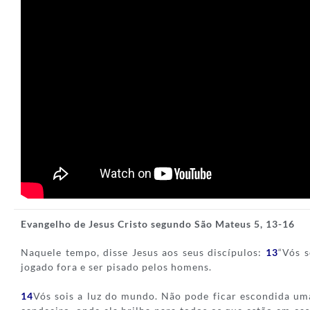
Evangelho de Jesus Cristo segundo São Mateus 5, 13-16
Naquele tempo, disse Jesus aos seus discípulos:
13
“Vós s
jogado fora e ser pisado pelos homens.
14
Vós sois a luz do mundo. Não pode ficar escondida u