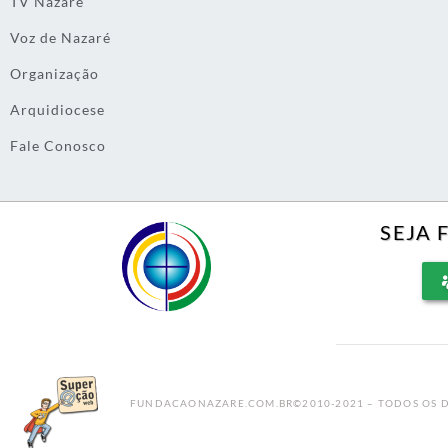
TV Nazaré
Voz de Nazaré
Organização
Arquidiocese
Fale Conosco
SEJA 
FUNDACAONAZARE.COM.BR©2010-2021 – TODOS OS D