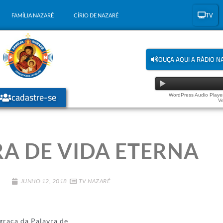
TV
FAMÍLIA NAZARÉ
CÍRIO DE NAZARÉ
OUÇA AQUI A RÁDIO N
cadastre-se
WordPress Audio Player
Ve
A DE VIDA ETERNA
JUNHO 12, 2018
TV NAZARÉ
graça da Palavra de