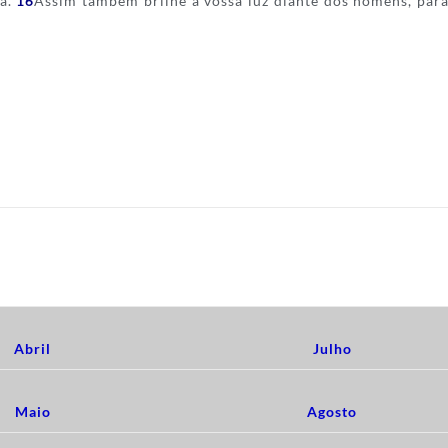
sa.
16
Assim também brilhe a vossa luz diante dos homens, para
EDIÇÕES 2017
Abril
Julho
Maio
Agosto