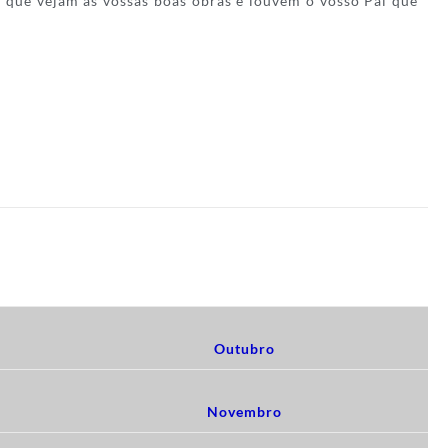
 que vejam as vossas boas obras e louvem o vosso Pai que
Outubro
Novembro