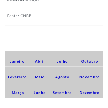
Palavra da Salvação
Fonte: CNBB
EDIÇÕES 2017
Janeiro
Abril
Julho
Outubro
Fevereiro
Maio
Agosto
Novembro
Março
Junho
Setembro
Dezembro