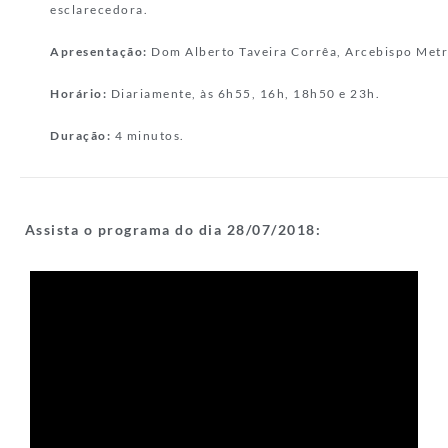
esclarecedora.
Apresentação:
Dom Alberto Taveira Corrêa, Arcebispo Metr
Horário:
Diariamente, às 6h55, 16h, 18h50 e 23h.
Duração:
4 minutos.
Assista o programa do dia 28/07/
2018: