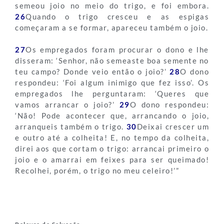
semeou joio no meio do trigo, e foi embora.
26
Quando o trigo cresceu e as espigas
começaram a se formar, apareceu também o joio.
27
Os empregados foram procurar o dono e lhe
disseram: ‘Senhor, não semeaste boa semente no
teu campo? Donde veio então o joio?’
28
O dono
respondeu: ‘Foi algum inimigo que fez isso’. Os
empregados lhe perguntaram: ‘Queres que
vamos arrancar o joio?’
29
O dono respondeu:
‘Não! Pode acontecer que, arrancando o joio,
arranqueis também o trigo.
30
Deixai crescer um
e outro até a colheita! E, no tempo da colheita,
direi aos que cortam o trigo: arrancai primeiro o
joio e o amarrai em feixes para ser queimado!
Recolhei, porém, o trigo no meu celeiro!’”