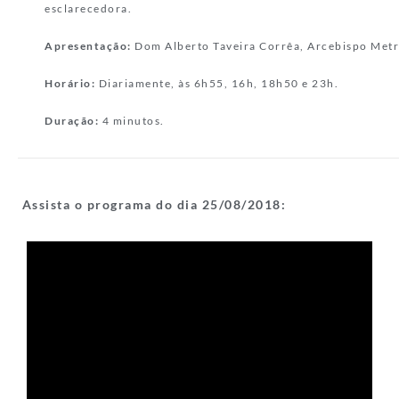
esclarecedora.
Apresentação:
Dom Alberto Taveira Corrêa, Arcebispo Metr
Horário:
Diariamente, às 6h55, 16h, 18h50 e 23h.
Duração:
4 minutos.
Assista o programa do dia 25/08/
2018: