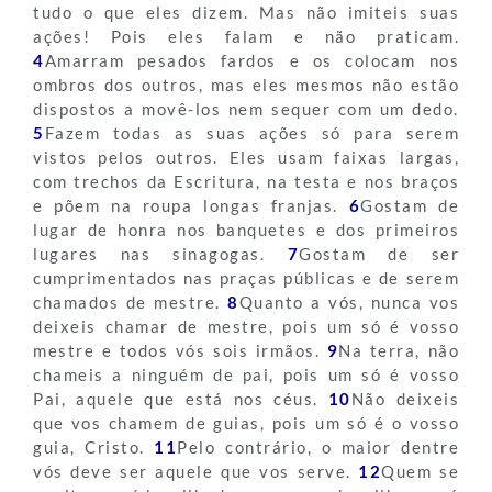
tudo o que eles dizem. Mas não imiteis suas
ações! Pois eles falam e não praticam.
4
Amarram pesados fardos e os colocam nos
ombros dos outros, mas eles mesmos não estão
dispostos a movê-los nem sequer com um dedo.
5
Fazem todas as suas ações só para serem
vistos pelos outros. Eles usam faixas largas,
com trechos da Escritura, na testa e nos braços
e põem na roupa longas franjas.
6
Gostam de
lugar de honra nos banquetes e dos primeiros
lugares nas sinagogas.
7
Gostam de ser
cumprimentados nas praças públicas e de serem
chamados de mestre.
8
Quanto a vós, nunca vos
deixeis chamar de mestre, pois um só é vosso
mestre e todos vós sois irmãos.
9
Na terra, não
chameis a ninguém de pai, pois um só é vosso
Pai, aquele que está nos céus.
10
Não deixeis
que vos chamem de guias, pois um só é o vosso
guia, Cristo.
11
Pelo contrário, o maior dentre
vós deve ser aquele que vos serve.
12
Quem se