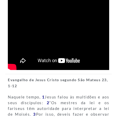
Evangelho de Jesus Cristo segundo São Mateus 23,
1-12
Naquele tempo,
1
Jesus falou às multidões e aos
seus discípulos:
2
“Os mestres da lei e os
fariseus têm autoridade para interpretar a lei
de Moisés.
3
Por isso, deveis fazer e observar