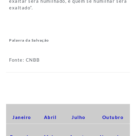
exaltar será humilhado, e quem se humilhar será
exaltado”.
Palavra da Salvação
Fonte: CNBB
EDIÇÕES 2017
Janeiro
Abril
Julho
Outubro