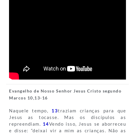
Evangelho de Nosso Senhor Jesus Cristo segundo
Marcos 10,13-16
Naquele tempo,
13
traziam crianças para que
Jesus as tocasse. Mas os discípulos as
repreendiam.
14
Vendo isso, Jesus se aborreceu
e disse: “deixai vir a mim as crianças. Não as