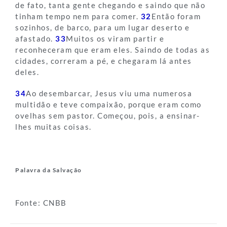
de fato, tanta gente chegando e saindo que não
tinham tempo nem para comer.
32
Então foram
sozinhos, de barco, para um lugar deserto e
afastado.
33
Muitos os viram partir e
reconheceram que eram eles. Saindo de todas as
cidades, correram a pé, e chegaram lá antes
deles.
34
Ao desembarcar, Jesus viu uma numerosa
multidão e teve compaixão, porque eram como
ovelhas sem pastor. Começou, pois, a ensinar-
lhes muitas coisas.
Palavra da Salvação
Fonte: CNBB