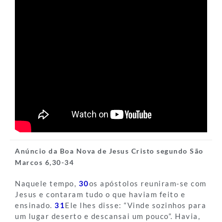
Anúncio da Boa Nova de Jesus Cristo segundo São
Marcos 6,30-34
Naquele tempo,
30
os apóstolos reuniram-se com
Jesus e contaram tudo o que haviam feito e
ensinado.
31
Ele lhes disse: “Vinde sozinhos para
um lugar deserto e descansai um pouco”. Havia,