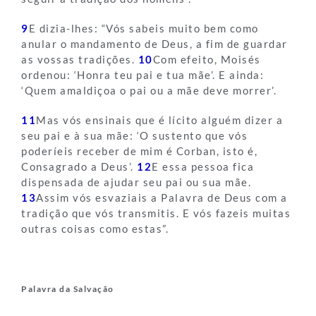
9
E dizia-lhes: “Vós sabeis muito bem como
anular o mandamento de Deus, a fim de guardar
as vossas tradições.
10
Com efeito, Moisés
ordenou: ‘Honra teu pai e tua mãe’. E ainda:
‘Quem amaldiçoa o pai ou a mãe deve morrer’.
11
Mas vós ensinais que é lícito alguém dizer a
seu pai e à sua mãe: ‘O sustento que vós
poderíeis receber de mim é Corban, isto é,
Consagrado a Deus’.
12
E essa pessoa fica
dispensada de ajudar seu pai ou sua mãe.
13
Assim vós esvaziais a Palavra de Deus com a
tradição que vós transmitis. E vós fazeis muitas
outras coisas como estas”.
Palavra da Salvação