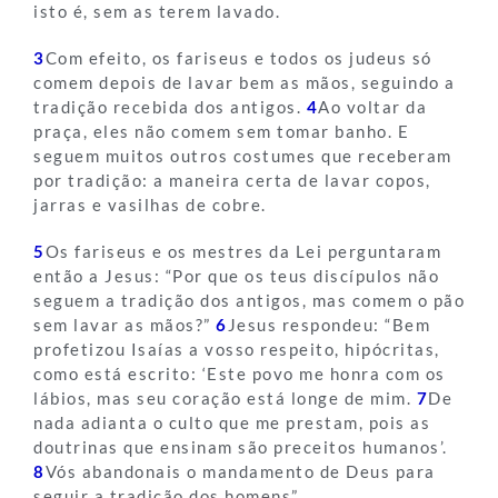
isto é, sem as terem lavado.
3
Com efeito, os fariseus e todos os judeus só
comem depois de lavar bem as mãos, seguindo a
tradição recebida dos antigos.
4
Ao voltar da
praça, eles não comem sem tomar banho. E
seguem muitos outros costumes que receberam
por tradição: a maneira certa de lavar copos,
jarras e vasilhas de cobre.
5
Os fariseus e os mestres da Lei perguntaram
então a Jesus: “Por que os teus discípulos não
seguem a tradição dos antigos, mas comem o pão
sem lavar as mãos?”
6
Jesus respondeu: “Bem
profetizou Isaías a vosso respeito, hipócritas,
como está escrito: ‘Este povo me honra com os
lábios, mas seu coração está longe de mim.
7
De
nada adianta o culto que me prestam, pois as
doutrinas que ensinam são preceitos humanos’.
8
Vós abandonais o mandamento de Deus para
seguir a tradição dos homens”.