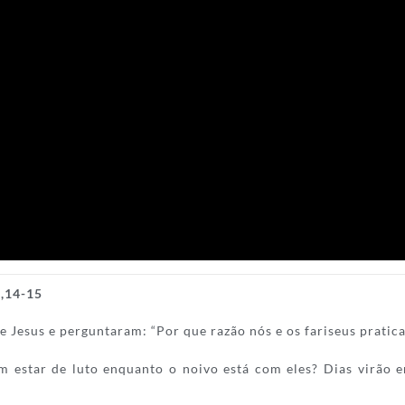
9,14-15
 Jesus e perguntaram: “Por que razão nós e os fariseus pratica
m estar de luto enquanto o noivo está com eles? Dias virão e