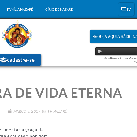
TV
FAMÍLIA NAZARÉ
CÍRIO DE NAZARÉ
OUÇA AQUI A RÁDIO N
cadastre-se
WordPress Audio Player
Ve
A DE VIDA ETERNA
MARÇO 3, 2017
TV NAZARÉ
erimentar a graça da
 dia explicado por dom