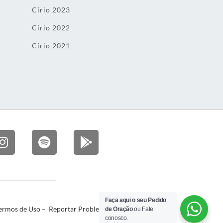
Círio 2023
Círio 2022
Círio 2021
Faça aqui o seu Pedido
ermos de Uso
–
Reportar Problema
de Oração
ou Fale
conosco.