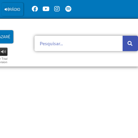
RÁDIO
AZARÉ
 Trial
rsion