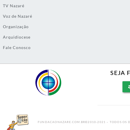
TV Nazaré
Voz de Nazaré
Organização
Arquidiocese
Fale Conosco
SEJA 
FUNDACAONAZARE.COM.BR©2010-2021 – TODOS OS D