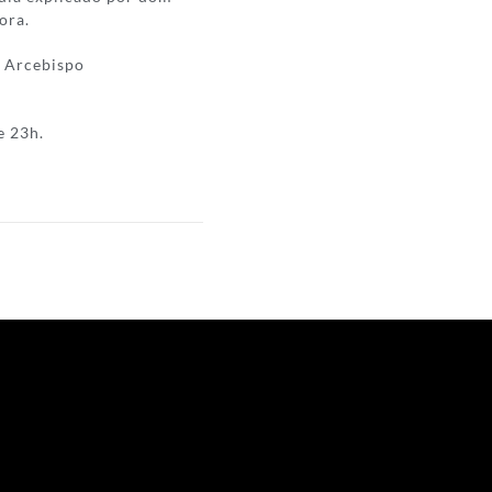
ora.
 Arcebispo
e 23h.