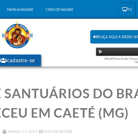
TV
FAMÍLIA NAZARÉ
CÍRIO DE NAZARÉ
OUÇA AQUI A RÁDIO N
cadastre-se
WordPress Audio Player
Ve
 SANTUÁRIOS DO BR
CEU EM CAETÉ (MG)
MARÇO 17, 2017
VOZ DE NAZARÉ