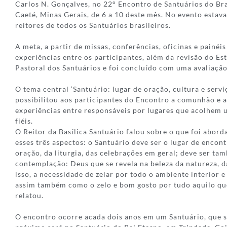
Carlos N. Gonçalves, no 22° Encontro de Santuários do Br
Caeté, Minas Gerais, de 6 a 10 deste mês. No evento estav
reitores de todos os Santuários brasileiros.
A meta, a partir de missas, conferências, oficinas e painéi
experiências entre os participantes, além da revisão do Est
Pastoral dos Santuários e foi concluído com uma avaliação 
O tema central ‘Santuário: lugar de oração, cultura e servi
possibilitou aos participantes do Encontro a comunhão e a
experiências entre responsáveis por lugares que acolhem
fiéis.
O Reitor da Basílica Santuário falou sobre o que foi abor
esses três aspectos: o Santuário deve ser o lugar de enco
oração, da liturgia, das celebrações em geral; deve ser t
contemplação: Deus que se revela na beleza da natureza, da
isso, a necessidade de zelar por todo o ambiente interior e
assim também como o zelo e bom gosto por tudo aquilo que d
relatou.
O encontro ocorre acada dois anos em um Santuário, que se