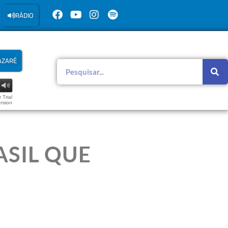
RÁDIO
AZARÉ
 Trial
rsion
ASIL QUE