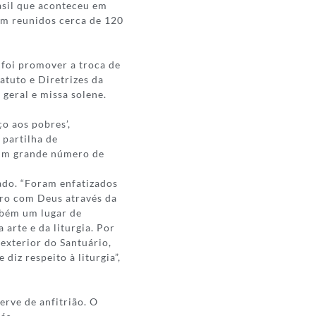
asil que aconteceu em
am reunidos cerca de 120
s foi promover a troca de
atuto e Diretrizes da
geral e missa solene.
ço aos pobres’,
 partilha de
 um grande número de
dado. “Foram enfatizados
ntro com Deus através da
ambém um lugar de
 arte e da liturgia. Por
 exterior do Santuário,
iz respeito à liturgia”,
rve de anfitrião. O