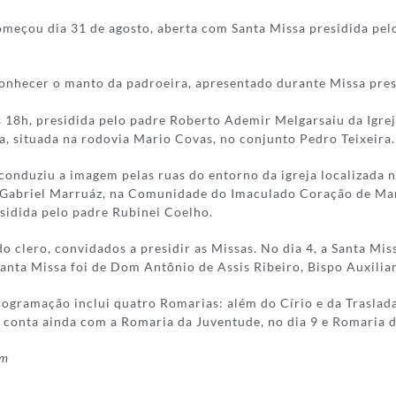
meçou dia 31 de agosto, aberta com Santa Missa presidida pel
conhecer o manto da padroeira, apresentado durante Missa pre
das 18h, presidida pelo padre Roberto Ademir Melgarsaiu da Ig
 situada na rodovia Mario Covas, no conjunto Pedro Teixeira.
nduziu a imagem pelas ruas do entorno da igreja localizada no
 Gabriel Marruáz, na Comunidade do Imaculado Coração de Maria
idida pelo padre Rubinei Coelho.
 clero, convidados a presidir as Missas. No dia 4, a Santa Mi
Santa Missa foi de Dom Antônio de Assis Ribeiro, Bispo Auxilia
rogramação inclui quatro Romarias: além do Círio e da Traslada
o conta ainda com a Romaria da Juventude, no dia 9 e Romaria d
ém