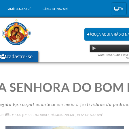
TV
FAMÍLIA NAZARÉ
CÍRIO DE NAZARÉ
OUÇA AQUI A RÁDIO N
cadastre-se
WordPress Audio Player
Ve
SSA SENHORA DO BOM
egião Episcopal acontece em meio à festividade da padroe
23
DESTAQUESECUNDARIO
,
PÁGINA INICIAL
,
VOZ DE NAZARÉ