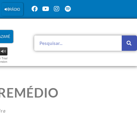
RÁDIO
AZARÉ
 Trial
rsion
 REMÉDIO
ira