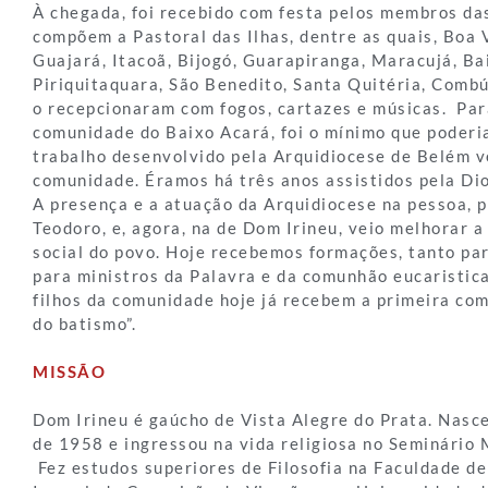
À chegada, foi recebido com festa pelos membros d
compõem a Pastoral das Ilhas, dentre as quais, Boa 
Guajará, Itacoã, Bijogó, Guarapiranga, Maracujá, Ba
Piriquitaquara, São Benedito, Santa Quitéria, Combú
o recepcionaram com fogos, cartazes e músicas. Par
comunidade do Baixo Acará, foi o mínimo que poderia
trabalho desenvolvido pela Arquidiocese de Belém v
comunidade. Éramos há três anos assistidos pela Di
A presença e a atuação da Arquidiocese na pessoa, 
Teodoro, e, agora, na de Dom Irineu, veio melhorar a 
social do povo. Hoje recebemos formações, tanto pa
para ministros da Palavra e da comunhão eucaristic
filhos da comunidade hoje já recebem a primeira co
do batismo”.
MISSÃO
Dom Irineu é gaúcho de Vista Alegre do Prata. Nasce
de 1958 e ingressou na vida religiosa no Seminário
Fez estudos superiores de Filosofia na Faculdade de