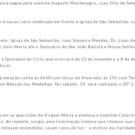
ima e segue pela avenida Augusto Montenegro, ruas Oito de Set
 Icoaraci será celebrada em frente à Igreja de São Sebastião, 
jeto: Igreja de São Sebastião, ruas Siqueira Mendes, Dr. Lopo d
 Júlio Maria até o Santuário de São João Batista e Nossa Senho
ia a Quinzena do Círio que ocorrerá de 23 de novembro a 8 de d
tural.
rogramação conta às 6h30 com terço da Alvorada, às 15h com Te
om Bênção das Medalhas. No sábado, 29, será realizada a 20° 
com as aparições da Virgem Maria à piedosa e humilde Catarina
do, de repente, surgiu uma iluminação intensa que chamou sua 
estavam estendidas, saíam raios de luz – o motivo da claridade