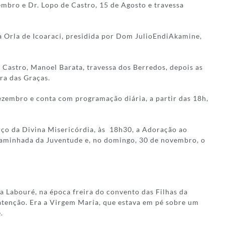
embro e Dr. Lopo de Castro, 15 de Agosto e travessa
na Orla de Icoaraci, presidida por Dom JulioEndiAkamine,
e Castro, Manoel Barata, travessa dos Berredos, depois as
ra das Graças.
ezembro e conta com programação diária, a partir das 18h,
rço da Divina Misericórdia, às 18h30, a Adoração ao
Caminhada da Juventude e, no domingo, 30 de novembro, o
 Labouré, na época freira do convento das Filhas da
atenção. Era a Virgem Maria, que estava em pé sobre um
.