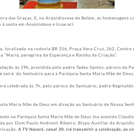
hora das Graças. E, na Arquidiocese de Belém, as homenagens 
 à santa em Ananindeua e Icoaraci.
, localizado na rodovia BR 316, Praça Vera Cruz, 262, Centro 
a “Maria, peregrina da Esperança e Rainha da Criação”.
dação às 19h, presidida pelo padre Tadeu Santos, pároco da 
 sairá do Santuário para a Paróquia Santa Maria Mãe de Deus
erá celebrada às 7h, pelo pároco do Santuário, padre Reginald
 Santa Maria Mãe de Deus em direção ao Santuário de Nossa Sen
iando na Paróquia Santa Maria Mãe de Deus (na avenida Cláudio
ida por Dom Paulo Andreoli Ribeiro, Bispo Auxiliar da Arquidi
nicação.
A TV Nazaré, canal 30, irá transmitir a celebração, ao vi