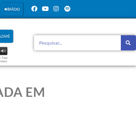
RÁDIO
AZARÉ
 Trial
rsion
ADA EM