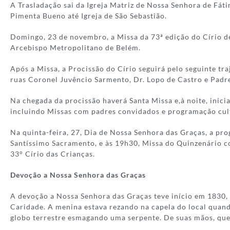
A Trasladação sai da Igreja Matriz de Nossa Senhora de Fát
Pimenta Bueno até Igreja de São Sebastião.
Domingo, 23 de novembro, a Missa da 73ª edição do Círio de
Arcebispo Metropolitano de Belém.
Após a Missa, a Procissão do Círio seguirá pelo seguinte tra
ruas Coronel Juvêncio Sarmento, Dr. Lopo de Castro e Padre
Na chegada da procissão haverá Santa Missa e,à noite, inic
incluindo Missas com padres convidados e programação cul
Na quinta-feira, 27, Dia de Nossa Senhora das Graças, a p
Santíssimo Sacramento, e às 19h30, Missa do Quinzenário c
33° Círio das Crianças.
Devoção a Nossa Senhora das Graças
A devoção a Nossa Senhora das Graças teve início em 1830, 
Caridade. A menina estava rezando na capela do local quan
globo terrestre esmagando uma serpente. De suas mãos, que 