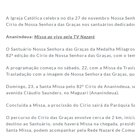
A Igreja Católica celebra no dia 27 de novembro Nossa Sen
Círio de Nossa Senhora das Graças nos santuários dedicados
Ananindeua:
Missa ao vivo pela TV Nazaré
O Santuário Nossa Senhora das Graças da Medalha Milagrosa
82ª edição do Círio de Nossa Senhora das Graças, com o tem
A programação começa no sábado, 22, com a Missa da Trasla
Trasladação com a imagem de Nossa Senhora das Graças, que
Domingo, 23, a Santa Missa pelo 82° Círio de Ananindeua, s
avenida Cláudio Saunders, no Maguari (Ananindeua).
Concluída a Missa, a procissão do Círio sairá da Paróquia
O percurso do Círio das Graças envolve cerca de 2 km, inic
destino ao Santuário, onde haverá Missa na chegada, presid
Santa Missa, podem acompanhar pela Rede Nazaré de Comu