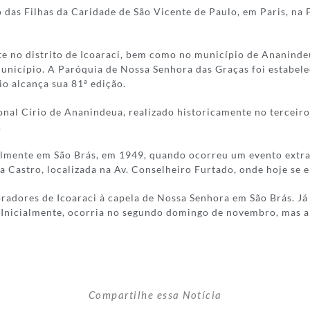
das Filhas da Caridade de São Vicente de Paulo, em Paris, na
te no distrito de Icoaraci, bem como no município de Ananind
município. A Paróquia de Nossa Senhora das Graças foi estabe
io alcança sua 81ª edição.
onal Círio de Ananindeua, realizado historicamente no terceir
.
dialmente em São Brás, em 1949, quando ocorreu um evento ext
Castro, localizada na Av. Conselheiro Furtado, onde hoje se e
adores de Icoaraci à capela de Nossa Senhora em São Brás. Já 
 Inicialmente, ocorria no segundo domingo de novembro, mas an
Compartilhe essa Notícia