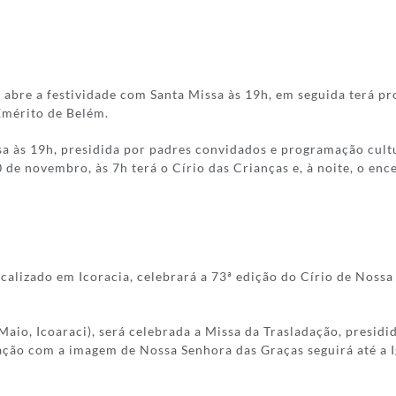
bre a festividade com Santa Missa às 19h, em seguida terá pro
Emérito de Belém.
 às 19h, presidida por padres convidados e programação cultur
de novembro, às 7h terá o Círio das Crianças e, à noite, o enc
ocalizado em Icoracia, celebrará a 73ª edição do Círio de Noss
Maio, Icoaraci), será celebrada a Missa da Trasladação, presid
ção com a imagem de Nossa Senhora das Graças seguirá até a Ig