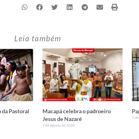
Leia também
 da Pastoral
Macapá celebra o padroeiro
Pa
7 de
Jesus de Nazaré
7 de agosto de 2026