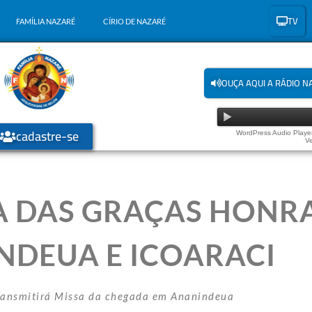
TV
FAMÍLIA NAZARÉ
CÍRIO DE NAZARÉ
OUÇA AQUI A RÁDIO N
cadastre-se
WordPress Audio Player
Ve
 DAS GRAÇAS HONR
NDEUA E ICOARACI
ransmitirá Missa da chegada em Ananindeua