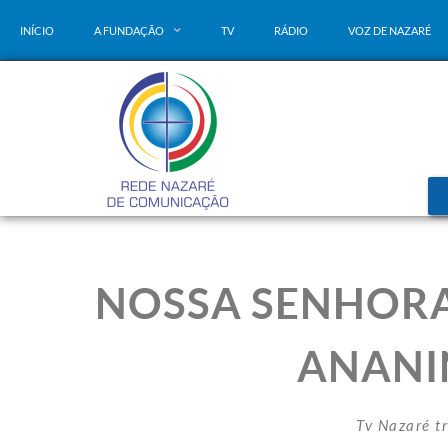
INÍCIO
A FUNDAÇÃO
TV
RÁDIO
VOZ DE NAZARÉ
NOSSA SENHORA
ANANI
Tv Nazaré t