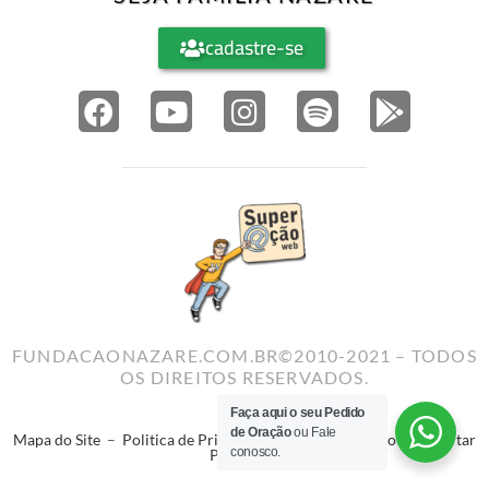
cadastre-se
FUNDACAONAZARE.COM.BR©2010-2021 – TODOS
OS DIREITOS RESERVADOS.
Faça aqui o seu Pedido
de Oração
ou Fale
Mapa do Site
–
Politica de Privacidade
–
Termos de Uso
–
Reportar
conosco.
Problema