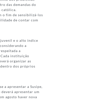
ntro das demandas do
 católica.
 o fim de sensibilizá-los
bilidade de contar com
uvenil e o alto índice
 considerando a
respeitada a
 Cada instituição
everá organizar as
 dentro dos próprios
 a apresentar a Susipe,
e deverá apresentar um
 em agosto haver nova