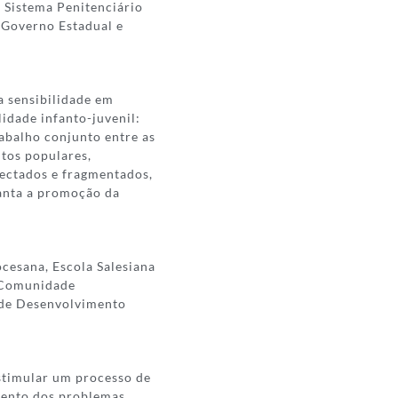
o Sistema Penitenciário
o Governo Estadual e
a sensibilidade em
lidade infanto-juvenil:
rabalho conjunto entre as
ntos populares,
nectados e fragmentados,
ianta a promoção da
ocesana, Escola Salesiana
, Comunidade
 de Desenvolvimento
stimular um processo de
amento dos problemas