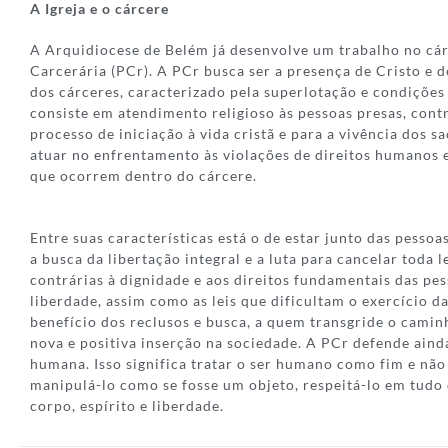
A Igreja e o cárcere
A Arquidiocese de Belém já desenvolve um trabalho no cár
Carcerária (PCr). A PCr busca ser a presença de Cristo e 
dos cárceres, caracterizado pela superlotação e condições
consiste em atendimento religioso às pessoas presas, con
processo de iniciação à vida cristã e para a vivência dos 
atuar no enfrentamento às violações de direitos humanos
que ocorrem dentro do cárcere.
Entre suas características está o de estar junto das pessoa
a busca da libertação integral e a luta para cancelar toda 
contrárias à dignidade e aos direitos fundamentais das pe
liberdade, assim como as leis que dificultam o exercício d
benefício dos reclusos e busca, a quem transgride o camin
nova e positiva inserção na sociedade. A PCr defende aind
humana. Isso significa tratar o ser humano como fim e nã
manipulá-lo como se fosse um objeto, respeitá-lo em tudo 
corpo, espírito e liberdade.