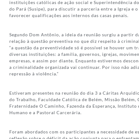
instituições católicas de ação social e Superintendência d
do Pará (Susipe), para discutir a parceria entre a Igreja e 
favorecer qualificações aos internos das casas penais.
Segundo Dom Antônio, a ideia da reunião surgiu a partir d
relação à questão preventiva no que diz respeito à crimina
“a questão da preventividade só é possível se houver um t
diversas instituições: a família, governos, igrejas, movime
empresas, e assim por diante. Enquanto estivermos desco
a criminalidade organizada vai continuar. Por isso não ad
repressão à violência.”
Estiveram presentes na reunião do dia 3 a Cáritas Arquidi
do Trabalho, Faculdade Católica de Belém, Missão Belém
Fraternidade O Caminho, Fazenda da Esperança, Instituto
Humano e a Pastoral Carcerária.
Foram abordados com os participantes a necessidade de e
reflexão sobre o déficit da ação conjunta para o enfrent