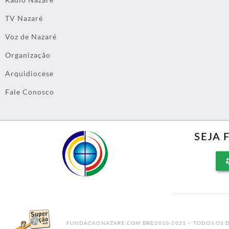
TV Nazaré
Voz de Nazaré
Organização
Arquidiocese
Fale Conosco
SEJA 
FUNDACAONAZARE.COM.BR©2010-2021 – TODOS OS D