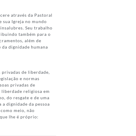
cere através da Pastoral
de sua Igreja no mundo
 insalubres. Seu trabalho
tribuindo também para o
sacramentos, além de
 e da dignidade humana
s privadas de liberdade,
legislação e normas
ssoas privadas de
a liberdade religiosa em
ho, do resgate e de uma
a a dignidade da pessoa
o como meio, não
que lhe é próprio: