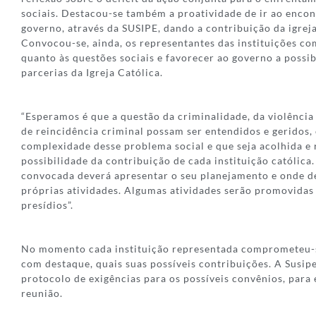
sociais. Destacou-se também a proatividade de ir ao enco
governo, através da SUSIPE, dando a contribuição da igreja
Convocou-se, ainda, os representantes das instituições com
quanto às questões sociais e favorecer ao governo a possi
parcerias da Igreja Católica.
“Esperamos é que a questão da criminalidade, da violência j
de reincidência criminal possam ser entendidos e geridos,
complexidade desse problema social e que seja acolhida e 
possibilidade da contribuição de cada instituição católica.
convocada deverá apresentar o seu planejamento e onde d
próprias atividades. Algumas atividades serão promovidas
presídios”.
No momento cada instituição representada comprometeu-se
com destaque, quais suas possíveis contribuições. A Susip
protocolo de exigências para os possíveis convênios, para
reunião.