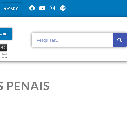
RÁDIO
AZARÉ
 Trial
rsion
S PENAIS