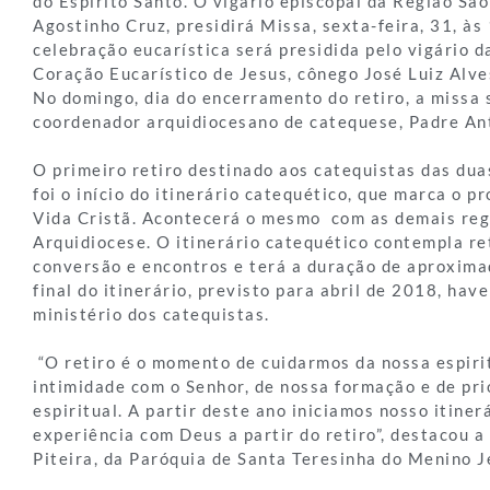
do Espírito Santo. O vigário episcopal da Região São
Agostinho Cruz, presidirá Missa, sexta-feira, 31, às 
celebração eucarística será presidida pelo vigário 
Coração Eucarístico de Jesus, cônego José Luiz Alve
No domingo, dia do encerramento do retiro, a missa 
coordenador arquidiocesano de catequese, Padre Ant
O primeiro retiro destinado aos catequistas das dua
foi o início do itinerário catequético, que marca o p
Vida Cristã. Acontecerá o mesmo com as demais reg
Arquidiocese. O itinerário catequético contempla re
conversão e encontros e terá a duração de aproxim
final do itinerário, previsto para abril de 2018, hav
ministério dos catequistas.
“O retiro é o momento de cuidarmos da nossa espiri
intimidade com o Senhor, de nossa formação e de pr
espiritual. A partir deste ano iniciamos nosso itiner
experiência com Deus a partir do retiro”, destacou a
Piteira, da Paróquia de Santa Teresinha do Menino 