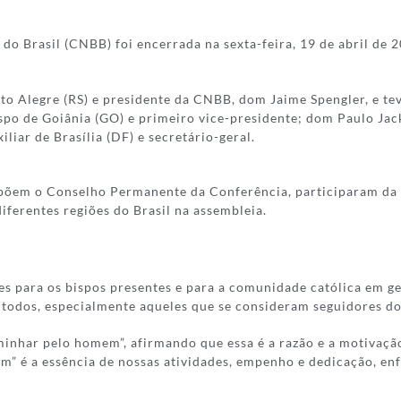
o Brasil (CNBB) foi encerrada na sexta-feira, 19 de abril de 
rto Alegre (RS) e presidente da CNBB, dom Jaime Spengler, e 
spo de Goiânia (GO) e primeiro vice-presidente; dom Paulo Jac
iar de Brasília (DF) e secretário-geral.
põem o Conselho Permanente da Conferência, participaram da 
iferentes regiões do Brasil na assembleia.
 para os bispos presentes e para a comunidade católica em ger
ar todos, especialmente aqueles que se consideram seguidores d
inhar pelo homem”, afirmando que essa é a razão e a motivação 
” é a essência de nossas atividades, empenho e dedicação, e