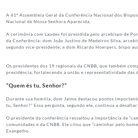
A 61ª Assembleia Geral da Conferência Nacional dos Bispos d
Nacional de Nossa Senhora Aparecida.
A cerimônia com Laudes foi presidida pelo arcebispo de Po
da Conferência: dom João Justino de Medeiros Silva, arcebi
segundo vice-presidente; e dom Ricardo Hoerpers, bispo auxil
Os presidentes dos 19 regionais da CNBB, que também com
presidência, fortalecendo a união e representatividade das d
“Quem és tu, Senhor?”
Durante sua homilia, dom Jaime destacou pontos importantes
tu, Senhor?” Essa pergunta, segundo ele, continua a desafi
O presidente da conferência ressaltou a importância de “cam
comunidades e da CNBB. Ele citou que “caminhar pelo homem
Evangelho.