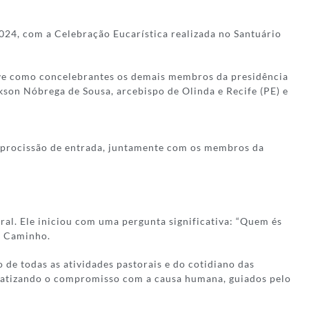
2024, com a Celebração Eucarística realizada no Santuário
teve como concelebrantes os demais membros da presidência
kson Nóbrega de Sousa, arcebispo de Olinda e Recife (PE) e
procissão de entrada, juntamente com os membros da
al. Ele iniciou com uma pergunta significativa: “Quem és
o Caminho.
de todas as atividades pastorais e do cotidiano das
nfatizando o compromisso com a causa humana, guiados pelo