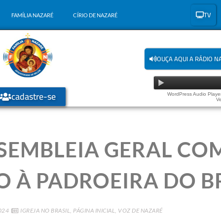
TV
FAMÍLIA NAZARÉ
CÍRIO DE NAZARÉ
OUÇA AQUI A RÁDIO N
cadastre-se
WordPress Audio Player
Ve
SEMBLEIA GERAL COM
 À PADROEIRA DO B
024
IGREJA NO BRASIL
,
PÁGINA INICIAL
,
VOZ DE NAZARÉ