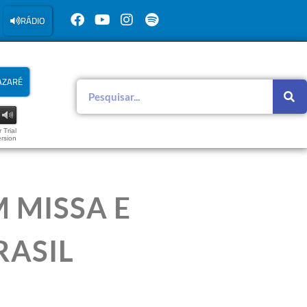
RÁDIO
AZARÉ
 Trial
rsion
 MISSA E
RASIL