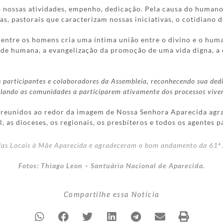
s nossas atividades, empenho, dedicação. Pela causa do human
tivas, pastorais que caracterizam nossas iniciativas, o cotidian
entre os homens cria uma íntima união entre o divino e o huma
dade humana, a evangelização da promoção de uma vida digna, a
s participantes e colaboradores da Assembleia, reconhecendo sua ded
ulando as comunidades a participarem ativamente dos processos vive
s reunidos ao redor da imagem de Nossa Senhora Aparecida agra
 as dioceses, os regionais, os presbíteros e todos os agentes p
ejas Locais à Mãe Aparecida e agradeceram o bom andamento da 61ª
Fotos: Thiago Leon – Santuário Nacional de Aparecida.
Compartilhe essa Notícia