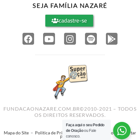
SEJA FAMÍLIA NAZARÉ
cadastre-se
FUNDACAONAZARE.COM.BR©2010-2021 – TODOS
OS DIREITOS RESERVADOS.
Faça aqui o seu Pedido
de Oração
ou Fale
Mapa do Site
–
Politica de Privacidade
–
Termos de Uso
–
Reportar
conosco.
Problema