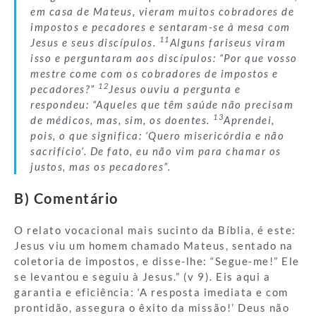
em casa de Mateus, vieram muitos cobradores de
impostos e pecadores e sentaram-se à mesa com
11
Jesus e seus discípulos.
Alguns fariseus viram
isso e perguntaram aos discípulos: “Por que vosso
mestre come com os cobradores de impostos e
12
pecadores?”
Jesus ouviu a pergunta e
respondeu: “Aqueles que têm saúde não precisam
13
de médicos, mas, sim, os doentes.
Aprendei,
pois, o que significa: ‘Quero misericórdia e não
sacrifício’. De fato, eu não vim para chamar os
justos, mas os pecadores”.
B) Comentário
O relato vocacional mais sucinto da Bíblia, é este:
Jesus viu um homem chamado Mateus, sentado na
coletoria de impostos, e disse-lhe: “Segue-me!” Ele
se levantou e seguiu à Jesus.” (v 9). Eis aqui a
garantia e eficiência: ‘A resposta imediata e com
prontidão, assegura o êxito da missão!’ Deus não