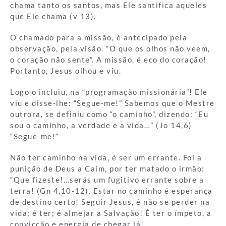
chama tanto os santos, mas Ele santifica aqueles
que Ele chama (v 13).
O chamado para a missão, é antecipado pela
observação, pela visão. “O que os olhos não veem,
o coração não sente”. A missão, é eco do coração!
Portanto, Jesus olhou e viu.
Logo o incluiu, na “programação missionária”! Ele
viu e disse-lhe: “Segue-me!” Sabemos que o Mestre
outrora, se definiu como “o caminho”, dizendo: “Eu
sou o caminho, a verdade e a vida…” (Jo 14,6)
“Segue-me!”
Não ter caminho na vida, é ser um errante. Foi a
punição de Deus a Caim, por ter matado o irmão:
“Que fizeste!…serás um fugitivo errante sobre a
terra! (Gn 4,10-12). Estar no caminho é esperança
de destino certo! Seguir Jesus, é não se perder na
vida; é ter; é almejar a Salvação! É ter o ímpeto, a
convicção e energia de chegar lá!