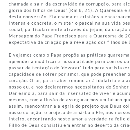
chamada a sair ‘da escravidão da corrupção, para al
glória dos filhos de Deus’ (Rm 8, 21). A Quaresma é 
desta conversão. Ela chama os cristãos a encarnare
intensa e concreta, o mistério pascal na sua vida pes
social, particularmente através do jejum, da oração 
Mensagem do Papa Francisco para a Quaresma de 20
expectativa da criação pela revelação dos filhos de 
E vejamos como o Papa propõe as práticas quaresmais
aprender a modificar a nossa atitude para com os out
passar da tentação de ‘devorar’ tudo para satisfazer
capacidade de sofrer por amor, que pode preencher o
coração. Orar, para saber renunciar à idolatria e à a
nosso eu, e nos declararmos necessitados do Senhor 
Dar esmola, para sair da insensatez de viver e acum
mesmos, com a ilusão de assegurarmos um futuro que
assim, reencontrar a alegria do projeto que Deus col
nosso coração: o projeto de amá-Lo a Ele, aos nosso
inteiro, encontrando neste amor a verdadeira felicid
Filho de Deus consistiu em entrar no deserto da cria