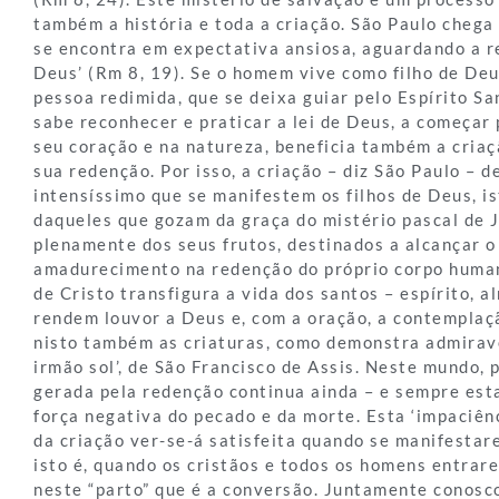
também a história e toda a criação. São Paulo chega a
se encontra em expectativa ansiosa, aguardando a re
Deus’ (Rm 8, 19). Se o homem vive como filho de Deu
pessoa redimida, que se deixa guiar pelo Espírito San
sabe reconhecer e praticar a lei de Deus, a começar 
seu coração e na natureza, beneficia também a criaç
sua redenção. Por isso, a criação – diz São Paulo – 
intensíssimo que se manifestem os filhos de Deus, is
daqueles que gozam da graça do mistério pascal de 
plenamente dos seus frutos, destinados a alcançar 
amadurecimento na redenção do próprio corpo huma
de Cristo transfigura a vida dos santos – espírito, a
rendem louvor a Deus e, com a oração, a contemplaç
nisto também as criaturas, como demonstra admirav
irmão sol’, de São Francisco de Assis. Neste mundo,
gerada pela redenção continua ainda – e sempre est
força negativa do pecado e da morte. Esta ‘impaciênc
da criação ver-se-á satisfeita quando se manifestar
isto é, quando os cristãos e todos os homens entra
neste “parto” que é a conversão. Juntamente conosco