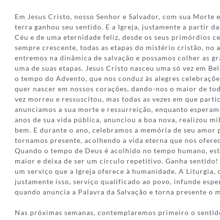
Em Jesus Cristo, nosso Senhor e Salvador, com sua Morte e
terra ganhou seu sentido. E a Igreja, justamente a partir d
Céu e de uma eternidade feliz, desde os seus primórdios c
sempre crescente, todas as etapas do mistério cristão, no a
entremos na dinâmica de salvação e possamos colher as gr
uma de suas etapas. Jesus Cristo nasceu uma só vez em B
o tempo do Advento, que nos conduz às alegres celebraçõe
quer nascer em nossos corações, dando-nos o maior de to
vez morreu e ressuscitou, mas todas as vezes em que parti
anunciamos a sua morte e ressurreição, enquanto esperam
anos de sua vida pública, anunciou a boa nova, realizou mi
bem. E durante o ano, celebramos a memória de seu amor 
tornamos presente, acolhendo a vida eterna que nos ofere
Quando o tempo de Deus é acolhido no tempo humano, est
maior e deixa de ser um círculo repetitivo. Ganha sentido!
um serviço que a Igreja oferece à humanidade. A Liturgia, 
justamente isso, serviço qualificado ao povo, infunde esp
quando anuncia a Palavra da Salvação e torna presente o m
Nas próximas semanas, contemplaremos primeiro o sentido