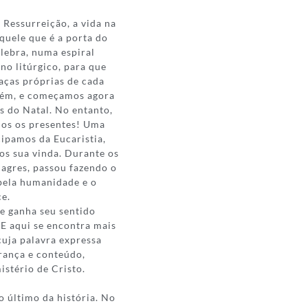
 Ressurreição, a vida na
aquele que é a porta do
elebra, numa espiral
no litúrgico, para que
aças próprias de cada
elém, e começamos agora
s do Natal. No entanto,
dos os presentes! Uma
cipamos da Eucaristia,
os sua vinda. Durante os
lagres, passou fazendo o
pela humanidade e o
ce.
e ganha seu sentido
 E aqui se encontra mais
cuja palavra expressa
erança e conteúdo,
istério de Cristo.
 último da história. No