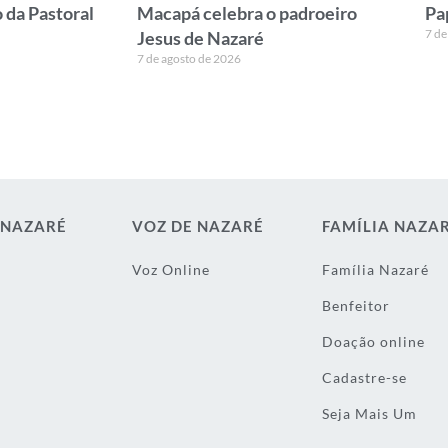
 da Pastoral
Macapá celebra o padroeiro
Pa
7 de
Jesus de Nazaré
7 de agosto de 2026
 NAZARÉ
VOZ DE NAZARÉ
FAMÍLIA NAZA
Voz Online
Família Nazaré
Benfeitor
Doação online
Cadastre-se
Seja Mais Um