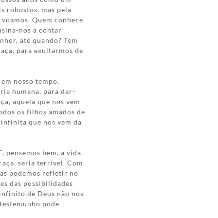
is robustos, mas pela
ós voamos. Quem conhece
nsina-nos a contar
enhor, até quando? Tem
aça, para exultarmos de
u em nosso tempo,
ória humana, para dar-
aça, aquela que nos vem
todos os filhos amados de
infinita que nos vem da
 E, pensemos bem, a vida
raça, seria terrível. Com
mas podemos refletir no
tes das possibilidades
infinito de Deus não nos
o testemunho pode