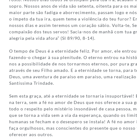
sopro. Nossos anos de vida são setenta, oitenta para os ma
maior parte são fadiga e aborrecimento, passam logo e n
o ímpeto da tua ira, quem teme a violência do teu furor? E
nossos dias e assim teremos um coração sábio. Volta-te, S
compaixão dos teus servos! Sacia-nos de manhã com tua gr
alegria pela vida afora” (Sl 89/90, 8-14).
O tempo de Deus é a eternidade feliz. Por amor, ele entro
fazendo-o chegar à sua plenitude. O eterno entrou na hist
nos a possibilidade de nos tornarmos eternos, por pura gr
através de seu Filho amado. E a eternidade se torna, para 
Deus, uma aventura de paraíso em paraíso, uma realização 
Santíssima Trindade.
Sem esta graça, até a eternidade se tornaria insuportável!
na terra, sem a fé no amor de Deus que nos oferece a sua g
todo o respeito pelo mistério insondável de casa pessoa, 
que se torna a vida sem a via da esperança, quando os limi
humanas se fecham e o desespero se instala! A fé no amor 
faça orgulhosos, mas conscientes do presente que o noss
oferecer aos outros.