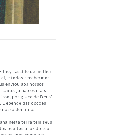
ilho, nascido de mulher,
 Lei, e todos recebermos
eus enviou aos nossos
rtanto, já não és mais
o isso, por graça de Deus”
a. Depende das opções
o nosso domínio.
ana nesta terra tem seus
dos ocultos à luz do teu
m nossos anos como um