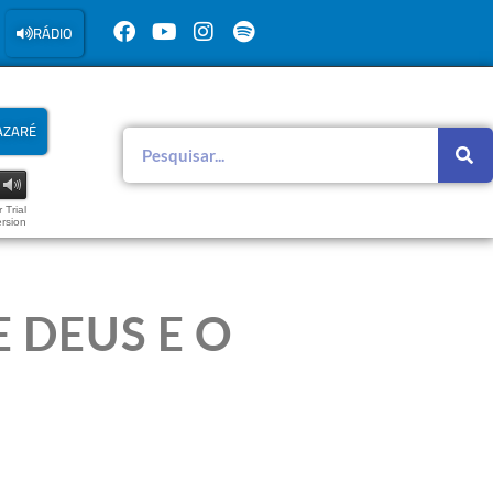
RÁDIO
AZARÉ
 Trial
rsion
 DEUS E O