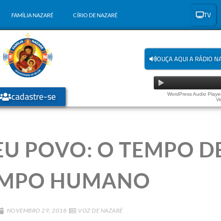
TV
FAMÍLIA NAZARÉ
CÍRIO DE NAZARÉ
OUÇA AQUI A RÁDIO N
cadastre-se
WordPress Audio Player
Ve
 POVO: O TEMPO DE
MPO HUMANO
NOVEMBRO 29, 2018
VOZ DE NAZARÉ