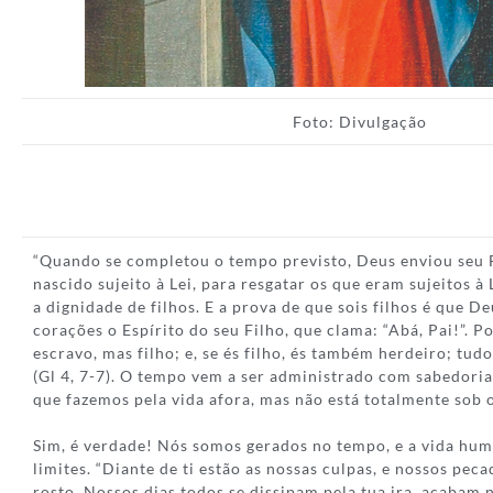
Foto: Divulgação
“Quando se completou o tempo previsto, Deus enviou seu F
nascido sujeito à Lei, para resgatar os que eram sujeitos à
a dignidade de filhos. E a prova de que sois filhos é que D
corações o Espírito do seu Filho, que clama: “Abá, Pai!”. Po
escravo, mas filho; e, se és filho, és também herdeiro; tud
(Gl 4, 7-7). O tempo vem a ser administrado com sabedori
que fazemos pela vida afora, mas não está totalmente sob 
Sim, é verdade! Nós somos gerados no tempo, e a vida hum
limites. “Diante de ti estão as nossas culpas, e nossos peca
rosto. Nossos dias todos se dissipam pela tua ira, acaba