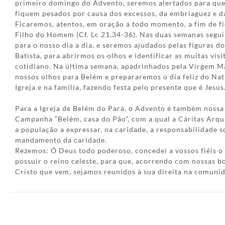
primeiro domingo do Advento, seremos alertados para que
fiquem pesados por causa dos excessos, da embriaguez e d
Ficaremos, atentos, em oração a todo momento, a fim de f
Filho do Homem (Cf. Lc 21,34-36). Nas duas semanas seguin
para o nosso dia a dia, e seremos ajudados pelas figuras do
Batista, para abrirmos os olhos e identificar as muitas vis
cotidiano. Na última semana, apadrinhados pela Virgem Ma
nossos olhos para Belém e prepararemos o dia feliz do Nata
Igreja e na família, fazendo festa pelo presente que é Jesus
Para a Igreja de Belém do Pará, o Advento é também nossa 
Campanha “Belém, casa do Pão”, com a qual a Cáritas Arqu
a população a expressar, na caridade, a responsabilidade 
mandamento da caridade.
Rezemos: Ó Deus todo poderoso, concedei a vossos fiéis o
possuir o reino celeste, para que, acorrendo com nossas b
Cristo que vem, sejamos reunidos à sua direita na comuni