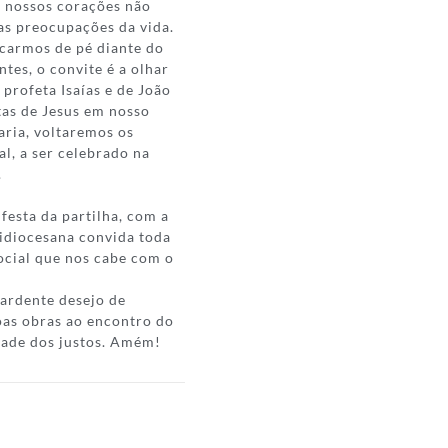
 nossos corações não
as preocupações da vida.
icarmos de pé diante do
tes, o convite é a olhar
 profeta Isaías e de João
itas de Jesus em nosso
ria, voltaremos os
l, a ser celebrado na
.
festa da partilha, com a
idiocesana convida toda
social que nos cabe com o
 ardente desejo de
oas obras ao encontro do
dade dos justos. Amém!