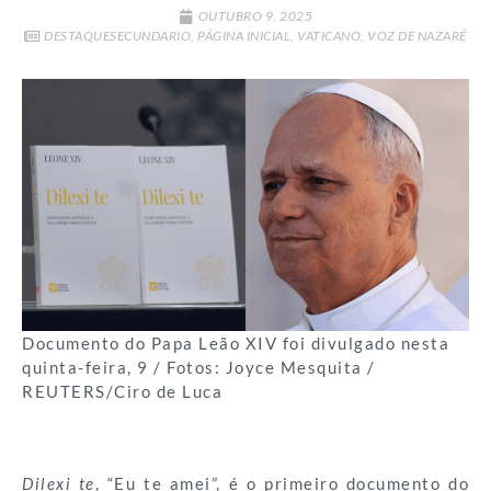
OUTUBRO 9, 2025
DESTAQUESECUNDARIO
,
PÁGINA INICIAL
,
VATICANO
,
VOZ DE NAZARÉ
Documento do Papa Leão XIV foi divulgado nesta
quinta-feira, 9 / Fotos: Joyce Mesquita /
REUTERS/Ciro de Luca
Dilexi te
, “Eu te amei”, é o primeiro documento do