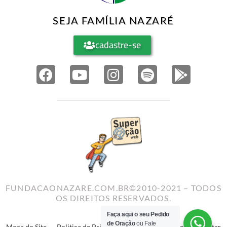
SEJA FAMÍLIA NAZARÉ
cadastre-se
FUNDACAONAZARE.COM.BR©2010-2021 – TODOS
OS DIREITOS RESERVADOS.
Faça aqui o seu Pedido
de Oração
ou Fale
Mapa do Site
–
Politica de Privacidade
–
Termos de Uso
–
Reportar