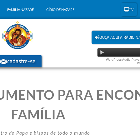
TV
FAMÍLIA NAZARÉ
CÍRIO DE NAZARÉ
OUÇA AQUI A RÁDIO N
cadastre-se
WordPress Audio Player
Ve
UMENTO PARA ENCO
FAMÍLIA
tro do Papa e bispos de todo o mundo