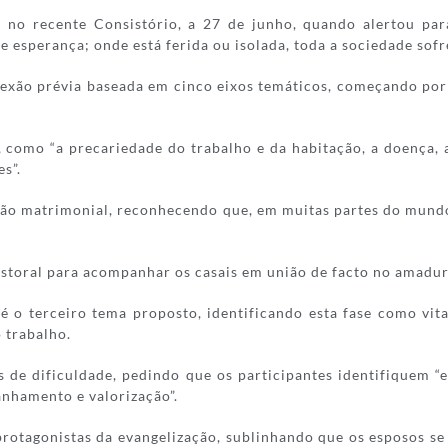
 no recente Consistório, a 27 de junho, quando alertou par
 esperança; onde está ferida ou isolada, toda a sociedade sofr
ão prévia baseada em cinco eixos temáticos, começando por um
 como “a precariedade do trabalho e da habitação, a doença, a
s”.
ção matrimonial, reconhecendo que, em muitas partes do mundo,
astoral para acompanhar os casais em união de facto no amadu
 o terceiro tema proposto, identificando esta fase como vit
o trabalho.
e dificuldade, pedindo que os participantes identifiquem “e
nhamento e valorização”.
 protagonistas da evangelização, sublinhando que os esposos s