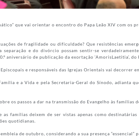
mático” que vai orientar o encontro do Papa Leão XIV com os pr
tuações de fragilidade ou dificuldade? Que resistências emer
 separação e do divórcio possam sentir-se verdadeiramente 
.º aniversário de publicação da exortação ‘AmorisLaetitia’, do
piscopais e responsáveis das Igrejas Orientais vai decorrer en
amília e a Vida e pela Secretaria-Geral do Sínodo, adianta qu
bre os passos a dar na transmissão do Evangelho às famílias de
as famílias deixem de ser vistas apenas como destinatárias
ões quotidianas.
sembleia de outubro, considerando a sua presença “essencial” p