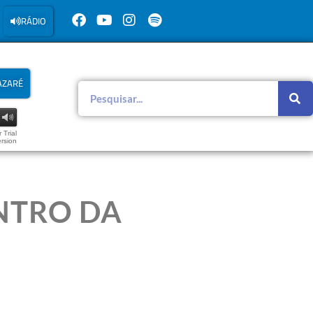
RÁDIO
AZARÉ
 Trial
rsion
NTRO DA