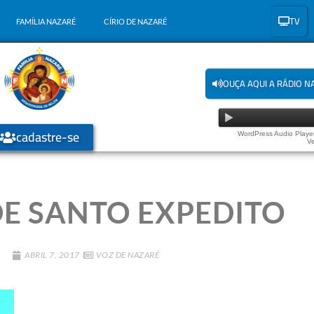
TV
FAMÍLIA NAZARÉ
CÍRIO DE NAZARÉ
OUÇA AQUI A RÁDIO N
cadastre-se
WordPress Audio Player
Ve
DE SANTO EXPEDITO
ABRIL 7, 2017
VOZ DE NAZARÉ