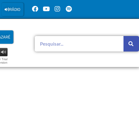
RÁDIO
AZARÉ
 Trial
rsion