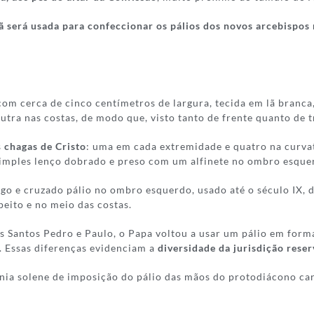
lã será usada para confeccionar os pálios dos novos arcebispos
 com cerca de cinco centímetros de largura, tecida em lã bran
utra nas costas, de modo que, visto tanto de frente quanto de 
s
chagas de Cristo
: uma em cada extremidade e quatro na curv
simples lenço dobrado e preso com um alfinete no ombro esque
ngo e cruzado pálio no ombro esquerdo, usado até o século IX, 
eito e no meio das costas.
os Santos Pedro e Paulo, o Papa voltou a usar um pálio em form
 Essas diferenças evidenciam a
diversidade da jurisdição rese
ia solene de imposição do pálio das mãos do protodiácono car