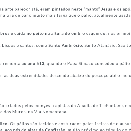
na arte paleocristã,
eram pintados neste “manto” Jesus e os apó
uma tira de pano muito mais larga que o pálio, atualmente usad
bros e caída no peito na altura do ombro esquerdo
; nos primei
 bispos e santos, como
Santo Ambrósio
, Santo Atanásio, São J
po remonta
ao ano 513
, quando o Papa Símaco concedeu o pálio
com as duas extremidades descendo abaixo do pescoço até o meio
são criados pelos monges trapistas da Abadia de TreFontane, 
fora dos Muros, na Via Nomentana.
lico.
Os pálios são tecidos e costurados pelas freiras de clausu
, aos pés do altar da Confissão
, muito próximo ao túmulo do 