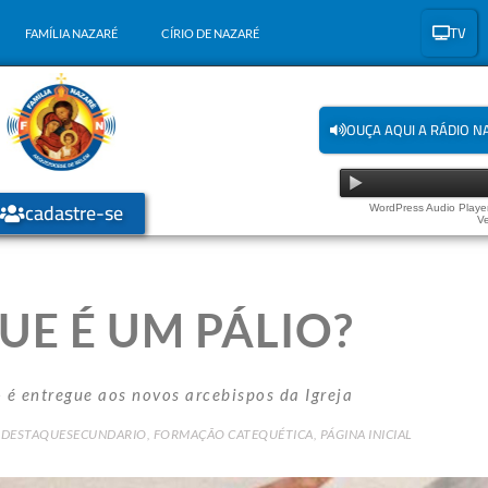
TV
FAMÍLIA NAZARÉ
CÍRIO DE NAZARÉ
OUÇA AQUI A RÁDIO N
cadastre-se
WordPress Audio Player
Ve
UE É UM PÁLIO?
é entregue aos novos arcebispos da Igreja
DESTAQUESECUNDARIO
,
FORMAÇÃO CATEQUÉTICA
,
PÁGINA INICIAL