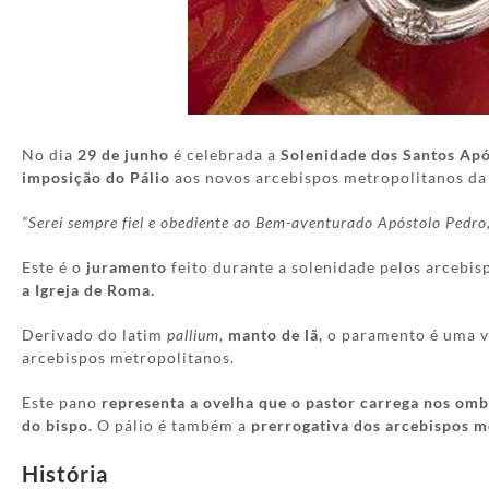
No dia
29 de junho
é celebrada a
Solenidade dos Santos Apó
imposição do Pálio
aos novos arcebispos metropolitanos da 
“Serei sempre fiel e obediente ao Bem-aventurado Apóstolo Pedro, 
Este é o
juramento
feito durante a solenidade pelos arcebi
a Igreja de Roma.
Derivado do latim
pallium
,
manto de lã
, o paramento é uma v
arcebispos metropolitanos.
Este pano
representa a ovelha que o pastor carrega nos om
do bispo.
O pálio é também a
prerrogativa dos arcebispos m
História