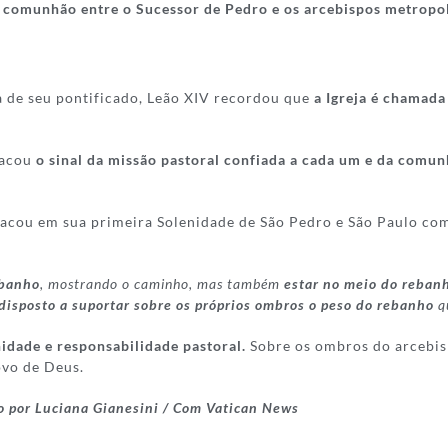
 comunhão entre o Sucessor de Pedro e os arcebispos metropo
ra de seu pontificado, Leão XIV recordou que
a Igreja é chamada
tacou
o sinal da missão pastoral confiada a cada um e da comu
cou em sua primeira Solenidade de São Pedro e São Paulo como 
ebanho
, mostrando o caminho, mas também
estar no meio do reban
r disposto a suportar sobre os próprios ombros o peso do rebanho
qu
nidade e responsabilidade pastoral.
Sobre os ombros do arcebisp
vo de Deus.
o por Luciana Gianesini /
Com Vatican News