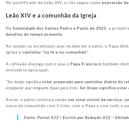
No pontificado de Leão XIV, o rito segue como
expressão de
Leão XIV e a comunhão da Igreja
Na
Solenidade dos Santos Pedro e Paulo de 2025
, a primei
desafios do tempo presente.
Ao saudar os arcebispos que receberam o pálio, o Papa des
Igreja a
caminhar “na fé e na comunhão”.
A reflexão dialoga com o que o
Papa Francisco
também desta
ministério episcopal:
“Ser bispo significa
estar preparado para caminhar diante do r
assegurar que ninguém fique para trás.
Ser bispo significa esta
Assim, o pálio continua sendo
um sinal visível de serviço, u
nasce da comunhão com Cristo, com o Papa e com todo o po
Fonte:
Portal A12 / Escrito por Redação A12 – Editad