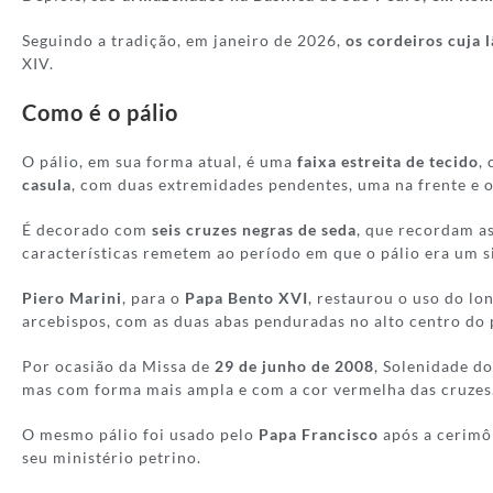
Seguindo a tradição, em janeiro de 2026,
os cordeiros cuja 
XIV.
Como é o pálio
O pálio, em sua forma atual, é uma
faixa estreita de tecido
,
casula
, com duas extremidades pendentes, uma na frente e o
É decorado com
seis cruzes negras de seda
, que recordam a
características remetem ao período em que o pálio era um 
Piero Marini
, para o
Papa Bento XVI
, restaurou o uso do lo
arcebispos, com as duas abas penduradas no alto centro do p
Por ocasião da Missa de
29 de junho de 2008
, Solenidade d
mas com forma mais ampla e com a cor vermelha das cruzes.
O mesmo pálio foi usado pelo
Papa Francisco
após a cerimôn
seu ministério petrino.