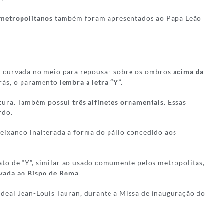
 metropolitanos
também foram apresentados ao Papa Leão
ca, curvada no meio para repousar sobre os ombros
acima da
trás, o paramento
lembra a letra “Y”.
atura. Também possui
três alfinetes ornamentais.
Essas
rdo.
deixando inalterada a forma do pálio concedido aos
ato de “Y”, similar ao usado comumente pelos metropolitas,
rvada ao Bispo de Roma.
deal Jean-Louis Tauran, durante a Missa de inauguração do