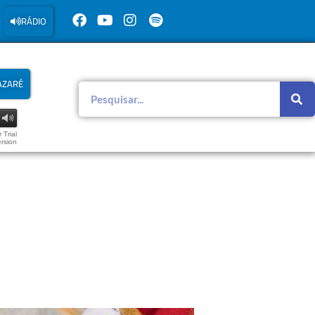
RÁDIO
AZARÉ
 Trial
rsion