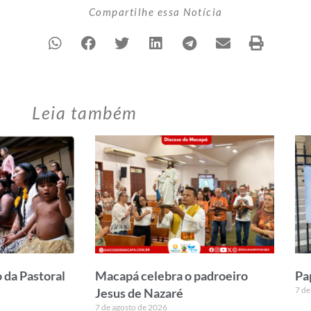
Compartilhe essa Notícia
Leia também
 da Pastoral
Macapá celebra o padroeiro
Pa
7 de
Jesus de Nazaré
7 de agosto de 2026