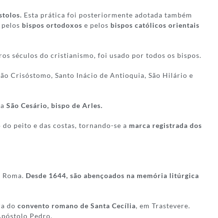
stolos.
Esta prática foi posteriormente adotada também
a pelos
bispos ortodoxos
e pelos
bispos católicos orientais
ros séculos do cristianismo, foi usado por todos os bispos.
oão Crisóstomo, Santo Inácio de Antioquia, São Hilário e
 a
São Cesário, bispo de Arles.
 do peito e das costas, tornando-se a
marca registrada dos
em Roma.
Desde 1644, são abençoados na memória litúrgica
ra do
convento romano de Santa Cecília
, em Trastevere.
Apóstolo Pedro.