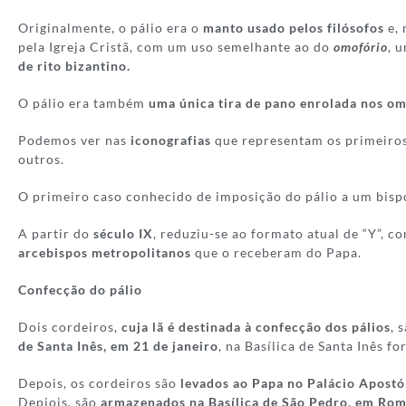
Originalmente, o pálio era o
manto usado pelos filósofos
e, 
pela Igreja Cristã, com um uso semelhante ao do
omofório
, 
de rito bizantino.
O pálio era também
uma única tira de pano enrolada nos om
Podemos ver nas
iconografias
que representam os primeiros
outros.
O primeiro caso conhecido de imposição do pálio a um bis
A partir do
século IX
, reduziu-se ao formato atual de “Y”, 
arcebispos metropolitanos
que o receberam do Papa.
Confecção do pálio
Dois cordeiros,
cuja lã é destinada à confecção dos pálios
, 
de Santa Inês, em 21 de janeiro
, na Basílica de Santa Inês 
Depois, os cordeiros são
levados ao Papa no Palácio Apostó
Depiois, são
armazenados na Basílica de São Pedro, em Roma