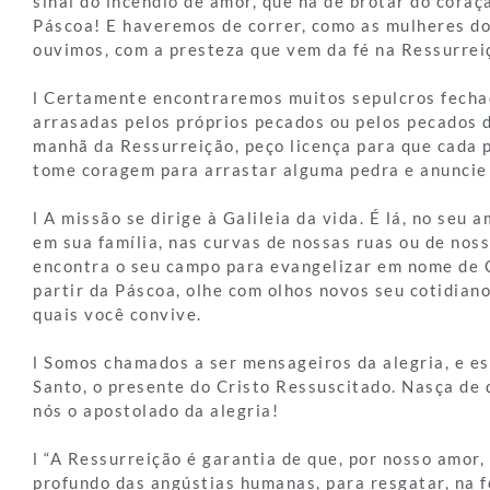
sinal do incêndio de amor, que há de brotar do coraç
Páscoa! E haveremos de correr, como as mulheres d
ouvimos, com a presteza que vem da fé na Ressurreiç
l Certamente encontraremos muitos sepulcros fecha
arrasadas pelos próprios pecados ou pelos pecados d
manhã da Ressurreição, peço licença para que cada 
tome coragem para arrastar alguma pedra e anuncie 
l A missão se dirige à Galileia da vida. É lá, no seu 
em sua família, nas curvas de nossas ruas ou de noss
encontra o seu campo para evangelizar em nome de Cr
partir da Páscoa, olhe com olhos novos seu cotidian
quais você convive.
l Somos chamados a ser mensageiros da alegria, e est
Santo, o presente do Cristo Ressuscitado. Nasça de
nós o apostolado da alegria!
l “A Ressurreição é garantia de que, por nosso amor, 
profundo das angústias humanas, para resgatar, na f