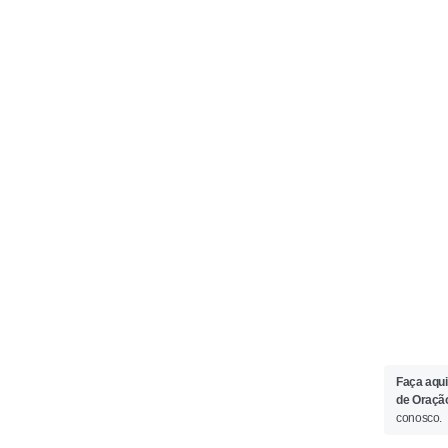
Faça aqui
de Oraçã
conosco.