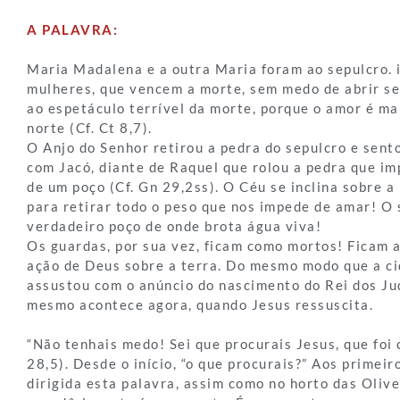
A PALAVRA:
Maria Madalena e a outra Maria foram ao sepulcro. i
mulheres, que vencem a morte, sem medo de abrir s
ao espetáculo terrível da morte, porque o amor é mai
norte (Cf. Ct 8,7).
O Anjo do Senhor retirou a pedra do sepulcro e sent
com Jacó, diante de Raquel que rolou a pedra que im
de um poço (Cf. Gn 29,2ss). O Céu se inclina sobre a
para retirar todo o peso que nos impede de amar! O 
verdadeiro poço de onde brota água viva!
Os guardas, por sua vez, ficam como mortos! Ficam 
ação de Deus sobre a terra. Do mesmo modo que a c
assustou com o anúncio do nascimento do Rei dos Ju
mesmo acontece agora, quando Jesus ressuscita.
“Não tenhais medo! Sei que procurais Jesus, que foi 
28,5). Desde o início, “o que procurais?” Aos primeiro
dirigida esta palavra, assim como no horto das Oliv