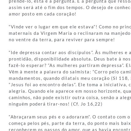
prendê-lo, esta é a pergunta. É a pergunta que resso
assim será até o fim dos tempos. O desejo de conhec
amor posto em cada coração!
“Vinde ver o lugar em que ele estava”! Como no prin
maternais da Virgem Maria o reclinaram na manjedou
no ventre da terra, para reviver para sempre!
“Ide depressa contar aos discípulos”. Às mulheres e 
prontidão, disponibilidade absoluta. Deus bate à nos
fazê-lo esperar? “As mulheres partiram depressa”. E
Vêm à mente a palavra do salmista: “Corro pelo cam
mandamentos, quando dilatais meu coração (Sl 118, 
“Jesus foi ao encontro delas”. Ele toma a iniciativa,
alegria. Quando ele aparece em nosso horizonte, qua
caminhos, não pode existir outra coisa, senão a aleg
ninguém poderá tirar-nos! (Cf. Jo 16,22)
“Abraçaram seus pés e o adoraram”. O contato com o
começa pelos pés, parte da terra, do ponto mais bai
reconhecem os passos do amor, que as havia encontr