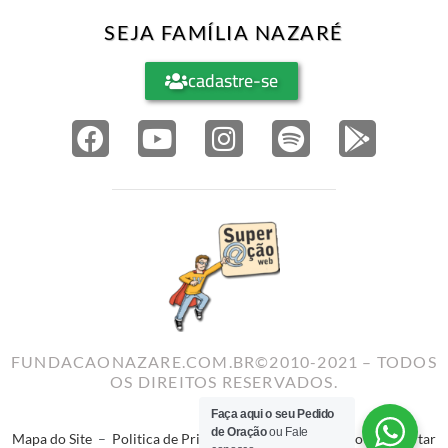
SEJA FAMÍLIA NAZARÉ
cadastre-se
FUNDACAONAZARE.COM.BR©2010-2021 – TODOS
OS DIREITOS RESERVADOS.
Faça aqui o seu Pedido
de Oração
ou Fale
Mapa do Site
–
Politica de Privacidade
–
Termos de Uso
–
Reportar