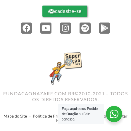
cadastre-se
FUNDACAONAZARE.COM.BR©2010-2021 – TODOS
OS DIREITOS RESERVADOS.
Faça aqui o seu Pedido
de Oração
ou Fale
Mapa do Site
–
Politica de Privacidade
–
Termos de Uso
–
Reportar
conosco.
Problema