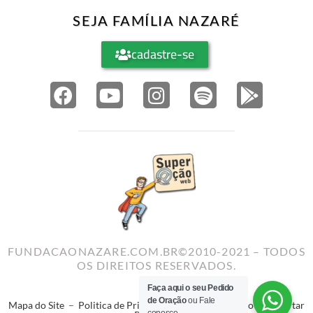
SEJA FAMÍLIA NAZARÉ
cadastre-se
FUNDACAONAZARE.COM.BR©2010-2021 – TODOS
OS DIREITOS RESERVADOS.
Faça aqui o seu Pedido
de Oração
ou Fale
Mapa do Site
–
Politica de Privacidade
–
Termos de Uso
–
Reportar