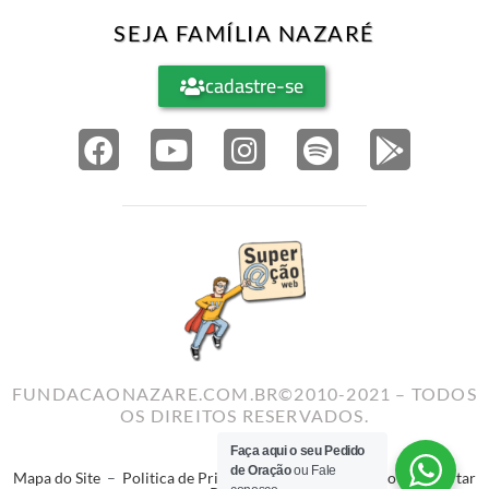
SEJA FAMÍLIA NAZARÉ
cadastre-se
FUNDACAONAZARE.COM.BR©2010-2021 – TODOS
OS DIREITOS RESERVADOS.
Faça aqui o seu Pedido
de Oração
ou Fale
Mapa do Site
–
Politica de Privacidade
–
Termos de Uso
–
Reportar