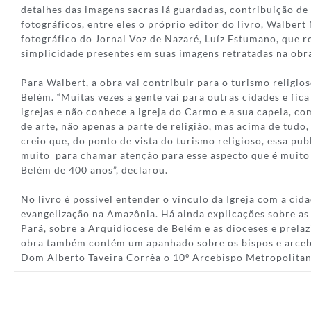
detalhes das imagens sacras lá guardadas, contribuição de 
fotográficos, entre eles o próprio editor do livro, Walbert
fotográfico do Jornal Voz de Nazaré, Luíz Estumano, que re
simplicidade presentes em suas imagens retratadas na obr
Para Walbert, a obra vai contribuir para o turismo religio
Belém. “Muitas vezes a gente vai para outras cidades e fic
igrejas e não conhece a igreja do Carmo e a sua capela, c
de arte, não apenas a parte de religião, mas acima de tudo, 
creio que, do ponto de vista do turismo religioso, essa pub
muito para chamar atenção para esse aspecto que é muito
Belém de 400 anos”, declarou.
No livro é possível entender o vínculo da Igreja com a cid
evangelização na Amazônia. Há ainda explicações sobre as 
Pará, sobre a Arquidiocese de Belém e as dioceses e prelaz
obra também contém um apanhado sobre os bispos e arceb
Dom Alberto Taveira Corrêa o 10º Arcebispo Metropolita