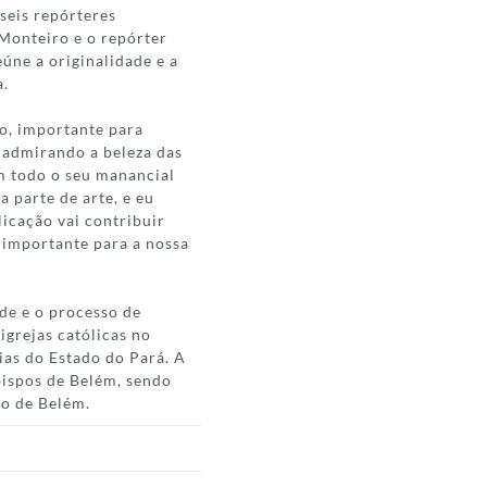
seis repórteres
 Monteiro e o repórter
úne a originalidade e a
a.
so, importante para
a admirando a beleza das
om todo o seu manancial
a parte de arte, e eu
licação vai contribuir
 importante para a nossa
ade e o processo de
igrejas católicas no
ias do Estado do Pará. A
ispos de Belém, sendo
no de Belém.