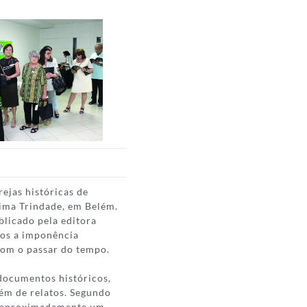
rejas históricas de
sima Trindade, em Belém.
blicado pela editora
tos a imponência
 com o passar do tempo.
 documentos históricos,
bém de relatos. Segundo
u aproximadamente um