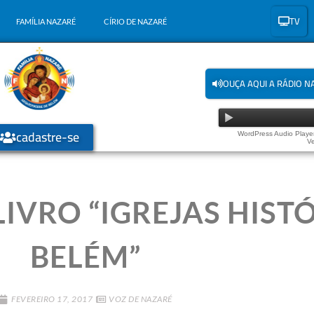
TV
FAMÍLIA NAZARÉ
CÍRIO DE NAZARÉ
OUÇA AQUI A RÁDIO N
cadastre-se
WordPress Audio Player
Ve
VRO “IGREJAS HISTÓ
BELÉM”
FEVEREIRO 17, 2017
VOZ DE NAZARÉ