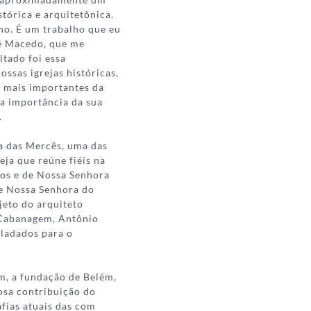
stórica e arquitetônica.
no. É um trabalho que eu
ré Macedo, que me
ltado foi essa
ssas igrejas históricas,
as mais importantes da
da importância da sua
.
ra das Mercês, uma das
eja que reúne fiéis na
sos e de Nossa Senhora
de Nossa Senhora do
jeto do arquiteto
a Cabanagem, Antônio
sladados para o
m, a fundação de Belém,
iosa contribuição do
afias atuais das com