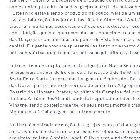
ano e contempla a história das Igrejas a partir da beleza hi
“Este livro estava sendo produzido há pouco mais de um a
tive a colaboração dos jornalistas Tâmella Almeida e And
ajudaram muito nas pesquisas e edição dos textos, e o resu
contribuição que nós queremos dar ao conhecimento das no
das 10 igrejas consideradas, do ponto de vista histórico, 
capital. E a gente procura apresentá-las tanto no aspecto 
beleza histórica, quanto da sua beleza arquitetônica”, disse
Entre os templos explorados está a Igreja de Nossa Senho
igrejas mais antigas de Belém, cuja fundação é de 1640, igr
Sexta-Feira Santa à espera das imagens do Senhor dos Pas
das Dores, para o início do sermão do encontro. A Igreja 
Rosário dos Homens Pretos, no bairro da Campina, foi pro
italiano Antônio José Landi, onde foi sepultado o líder d
Vinagre, sendo posteriormente, os seus restos mortais tra
Monumento à Cabanagem, no Entroncamento.
No livro é mostrada a relação das igrejas com a Cabanage
a escravidão, a história de congregações religiosas e a val
arquiteto italiano Antônio Landi. O livro traz ainda fotogr