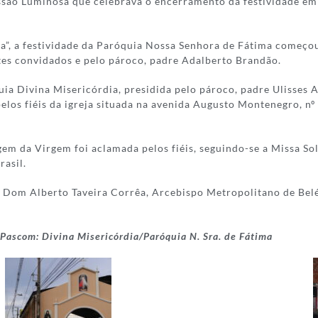
cissão Luminosa que celebrava o encerramento da festividade e
, a festividade da Paróquia Nossa Senhora de Fátima começou 
tes convidados e pelo pároco, padre Adalberto Brandão.
ia Divina Misericórdia, presidida pelo pároco, padre Ulisses 
elos fiéis da igreja situada na avenida Augusto Montenegro, n
em da Virgem foi aclamada pelos fiéis, seguindo-se a Missa Sol
rasil.
 Dom Alberto Taveira Corrêa, Arcebispo Metropolitano de Bel
Pascom: Divina Misericórdia/Paróquia N. Sra. de Fátima