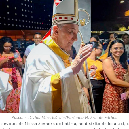
Pascom: Divina Misericórdia/Paróquia N. Sra. de Fátima
is devotos de Nossa Senhora de Fátima, no distrito de Icoaraci,