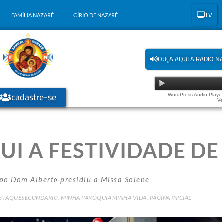
TV
FAMÍLIA NAZARÉ
CÍRIO DE NAZARÉ
OUÇA AQUI A RÁDIO N
cadastre-se
WordPress Audio Player
Ve
I A FESTIVIDADE DE
po Dom Alberto presidiu a Missa Solene
STAQUESECUNDARIO
,
MINHA PARÓQUIA MINHA VIDA
,
PÁGINA INICIAL