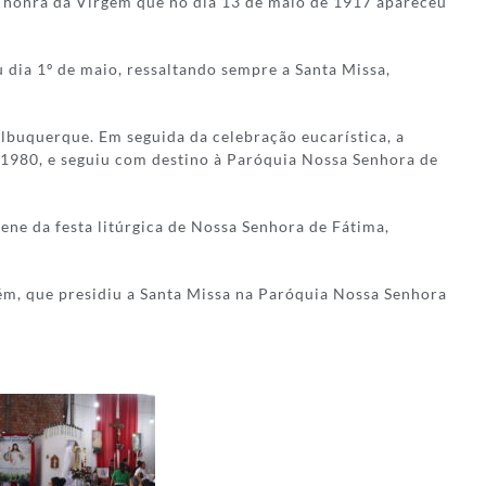
m honra da Virgem que no dia 13 de maio de 1917 apareceu
dia 1º de maio, ressaltando sempre a Santa Missa,
Albuquerque. Em seguida da celebração eucarística, a
º 1980, e seguiu com destino à Paróquia Nossa Senhora de
ene da festa litúrgica de Nossa Senhora de Fátima,
ém, que presidiu a Santa Missa na Paróquia Nossa Senhora