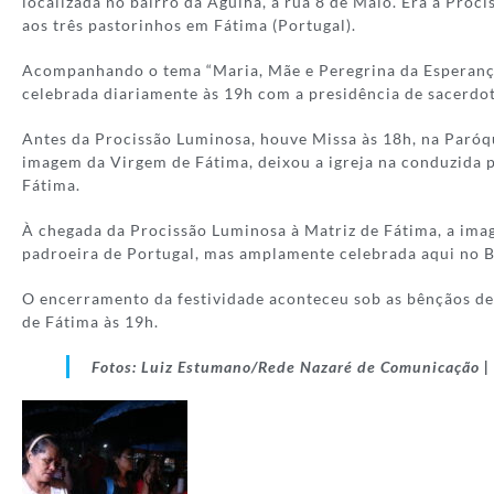
localizada no bairro da Agulha, à rua 8 de Maio. Era a Pro
aos três pastorinhos em Fátima (Portugal).
Acompanhando o tema “Maria, Mãe e Peregrina da Esperança”
celebrada diariamente às 19h com a presidência de sacerdo
Antes da Procissão Luminosa, houve Missa às 18h, na Paróqu
imagem da Virgem de Fátima, deixou a igreja na conduzida p
Fátima.
À chegada da Procissão Luminosa à Matriz de Fátima, a imag
padroeira de Portugal, mas amplamente celebrada aqui no B
O encerramento da festividade aconteceu sob as bênçãos de
de Fátima às 19h.
Fotos: Luiz Estumano/Rede Nazaré de Comunicação | 