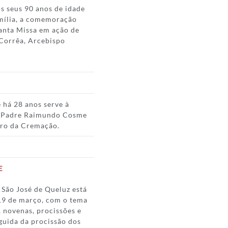
s seus 90 anos de idade
amília, a comemoração
Santa Missa em ação de
 Corrêa, Arcebispo
e há 28 anos serve à
re Padre Raimundo Cosme
rro da Cremação.
E
 São José de Queluz está
 19 de março, com o tema
 novenas, procissões e
eguida da procissão dos