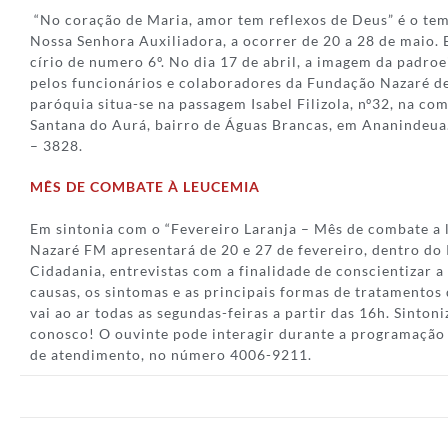
“No coração de Maria, amor tem reflexos de Deus” é o tem
Nossa Senhora Auxiliadora, a ocorrer de 20 a 28 de maio. E
círio de numero 6º. No dia 17 de abril, a imagem da padro
pelos funcionários e colaboradores da Fundação Nazaré 
paróquia situa-se na passagem Isabel Filizola, nº32, na c
Santana do Aurá, bairro de Águas Brancas, em Ananindeua
– 3828.
MÊS DE COMBATE À LEUCEMIA
Em sintonia com o “Fevereiro Laranja – Mês de combate a 
Nazaré FM apresentará de 20 e 27 de fevereiro, dentro do
Cidadania, entrevistas com a finalidade de conscientizar 
causas, os sintomas e as principais formas de tratamento
vai ao ar todas as segundas-feiras a partir das 16h. Sinton
conosco! O ouvinte pode interagir durante a programação 
de atendimento, no número 4006-9211.