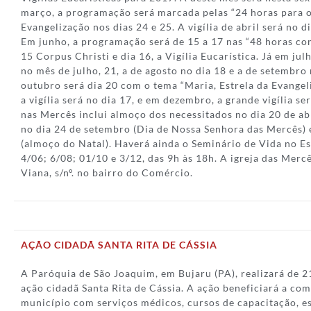
março, a programação será marcada pelas “24 horas para o
Evangelização nos dias 24 e 25. A vigília de abril será no di
Em junho, a programação será de 15 a 17 nas “48 horas co
15 Corpus Christi e dia 16, a Vigília Eucarística. Já em julh
no mês de julho, 21, a de agosto no dia 18 e a de setembro n
outubro será dia 20 com o tema “Maria, Estrela da Evangel
a vigília será no dia 17, e em dezembro, a grande vigília s
nas Mercês inclui almoço dos necessitados no dia 20 de ab
no dia 24 de setembro (Dia de Nossa Senhora das Mercês) 
(almoço do Natal). Haverá ainda o Seminário de Vida no Esp
4/06; 6/08; 01/10 e 3/12, das 9h às 18h. A igreja das Merc
Viana, s/nº. no bairro do Comércio.
AÇÃO CIDADÃ SANTA RITA DE CÁSSIA
A Paróquia de São Joaquim, em Bujaru (PA), realizará de 21
ação cidadã Santa Rita de Cássia. A ação beneficiará a co
município com serviços médicos, cursos de capacitação, e