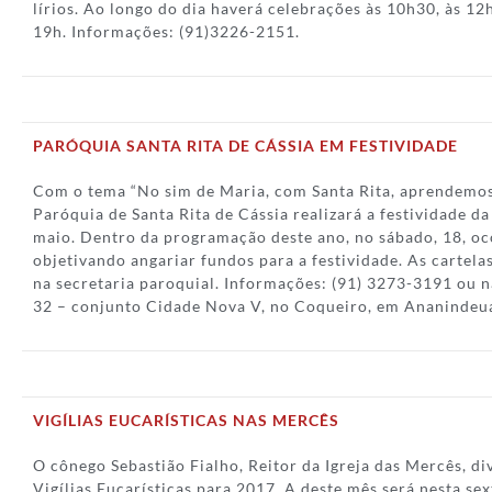
lírios. Ao longo do dia haverá celebrações às 10h30, às 12h
19h. Informações: (91)3226-2151.
PARÓQUIA SANTA RITA DE CÁSSIA EM FESTIVIDADE
Com o tema “No sim de Maria, com Santa Rita, aprendemos
Paróquia de Santa Rita de Cássia realizará a festividade da
maio. Dentro da programação deste ano, no sábado, 18, oc
objetivando angariar fundos para a festividade. As cartel
na secretaria paroquial. Informações: (91) 3273-3191 ou n
32 – conjunto Cidade Nova V, no Coqueiro, em Ananindeu
VIGÍLIAS EUCARÍSTICAS NAS MERCÊS
O cônego Sebastião Fialho, Reitor da Igreja das Mercês, d
Vigílias Eucarísticas para 2017. A deste mês será nesta sex