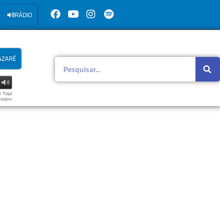
RÁDIO
AZARÉ
 Trial
rsion