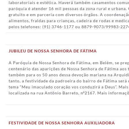
laboratoriais e estética. Haverá também casamentos comun
paróquia é atender 16 mil pessoas da zona rural e urbana.
gratuito e em parceria com diversos órgãos. A coordenação
alimentos, fraldas para crianças, cadeira de rodas e medi
pelos telefones: (91) 3746-1177 ou 8879-9073/99983-227
JUBILEU DE NOSSA SENHORA DE FÁTIMA
A Paróquia de Nossa Senhora de Fátima, em Belém, se prep
centenário das aparições de Nossa Senhora de Fátima aos 
também para os 50 anos dessa devoção mariana na Arquid
tanto, a festividade da padroeira do bairro de Fátima será
tema “Meu imaculado coração vos conduzirá a Deus”. Mais
localizada na rua Antônio Barreto, nº2167. Mais informaç
FESTIVIDADE DE NOSSA SENHORA AUXILIADORA