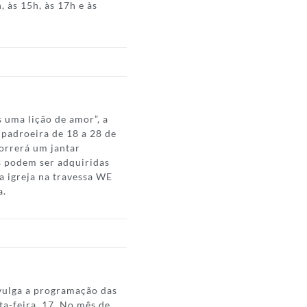
, às 15h, às 17h e às
 uma lição de amor”, a
 padroeira de 18 a 28 de
orrerá um jantar
as podem ser adquiridas
a igreja na travessa WE
a.
ivulga a programação das
ta-feira, 17. No mês de