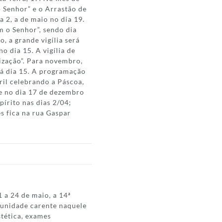
 Senhor” e o Arrastão de
a 2, a de maio no dia 19.
m o Senhor”, sendo dia
o, a grande vigília será
o dia 15. A vigília de
ização”. Para novembro,
erá dia 15. A programação
ril celebrando a Páscoa,
e no dia 17 de dezembro
írito nas dias 2/04;
ês fica na rua Gaspar
 a 24 de maio, a 14ª
munidade carente naquele
stética, exames