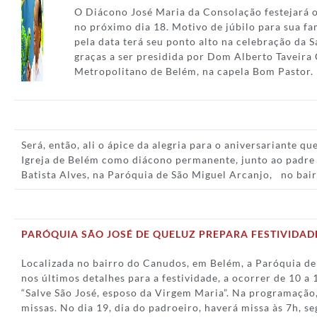
O Diácono José Maria da Consolação festejará o
no próximo dia 18. Motivo de júbilo para sua f
pela data terá seu ponto alto na celebração da 
graças a ser presidida por Dom Alberto Taveira
Metropolitano de Belém, na capela Bom Pastor.
Será, então, ali o ápice da alegria para o aniversariante qu
Igreja de Belém como diácono permanente, junto ao pad
Batista Alves, na Paróquia de São Miguel Arcanjo, no bai
PARÓQUIA SÃO JOSÉ DE QUELUZ PREPARA FESTIVIDAD
Localizada no bairro do Canudos, em Belém, a Paróquia de
nos últimos detalhes para a festividade, a ocorrer de 10 a
“Salve São José, esposo da Virgem Maria”. Na programação,
missas. No dia 19, dia do padroeiro, haverá missa às 7h, s