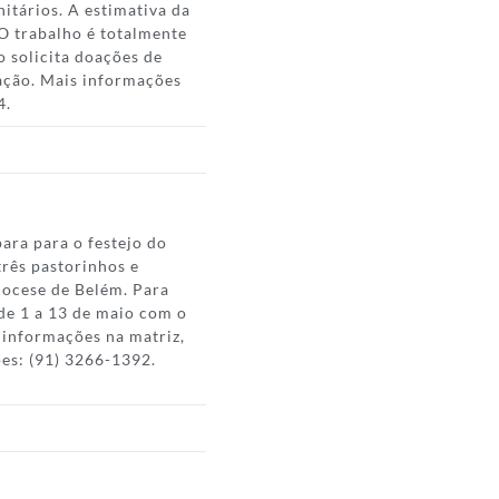
itários. A estimativa da
 O trabalho é totalmente
 solicita doações de
cação. Mais informações
4.
ara para o festejo do
três pastorinhos e
iocese de Belém. Para
 de 1 a 13 de maio com o
 informações na matriz,
ões: (91) 3266-1392.