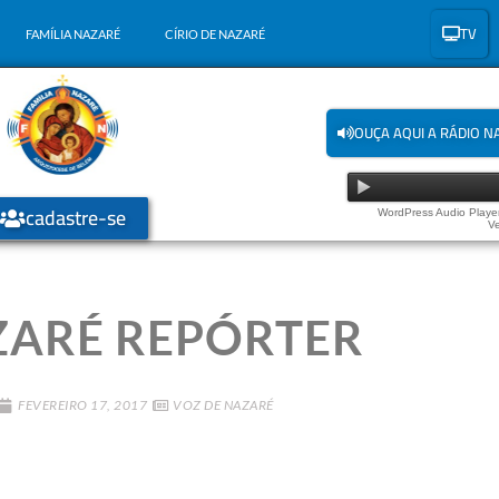
TV
FAMÍLIA NAZARÉ
CÍRIO DE NAZARÉ
OUÇA AQUI A RÁDIO N
cadastre-se
WordPress Audio Player
Ve
ARÉ REPÓRTER
FEVEREIRO 17, 2017
VOZ DE NAZARÉ