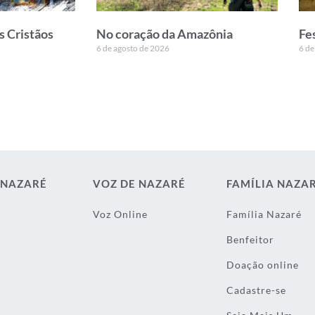
s Cristãos
No coração da Amazônia
Fe
6 de agosto de 2026
6 de
 NAZARÉ
VOZ DE NAZARÉ
FAMÍLIA NAZA
Voz Online
Família Nazaré
Benfeitor
Doação online
Cadastre-se