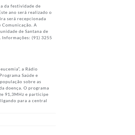
a da festividade de
ste ano será realizado o
eira será recepcionada
de Comunicação. A
omunidade de Santana de
. Informações: (91) 3255
leucemia”, a Rádio
 Programa Saúde e
a população sobre as
s da doença. O programa
ize 91,3MHz e participe
ligando para a central