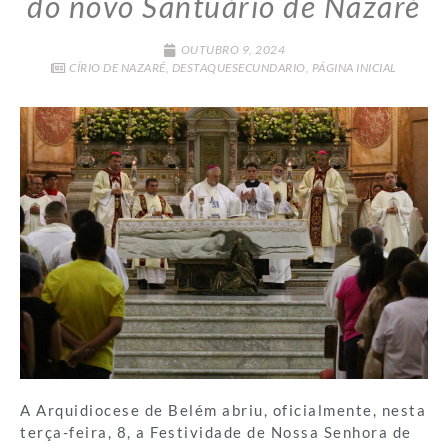
do novo Santuário de Nazaré
OUTUBRO 9, 2024
CÍRIO DE NAZARÉ
,
DESTAQUESECUNDARIO
,
PÁGINA INICIAL
A Arquidiocese de Belém abriu, oficialmente, nesta
terça-feira, 8, a Festividade de Nossa Senhora de