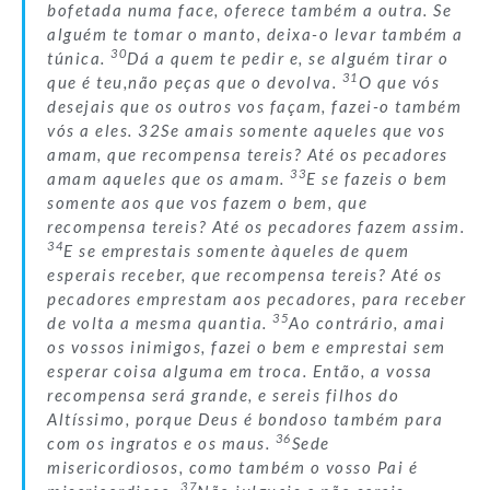
bofetada numa face, oferece também a outra. Se
alguém te tomar o manto, deixa-o levar também a
30
túnica.
Dá a quem te pedir e, se alguém tirar o
31
que é teu,não peças que o devolva.
O que vós
desejais que os outros vos façam, fazei-o também
vós a eles. 32Se amais somente aqueles que vos
amam, que recompensa tereis? Até os pecadores
33
amam aqueles que os amam.
E se fazeis o bem
somente aos que vos fazem o bem, que
recompensa tereis? Até os pecadores fazem assim.
34
E se emprestais somente àqueles de quem
esperais receber, que recompensa tereis? Até os
pecadores emprestam aos pecadores, para receber
35
de volta a mesma quantia.
Ao contrário, amai
os vossos inimigos, fazei o bem e emprestai sem
esperar coisa alguma em troca. Então, a vossa
recompensa será grande, e sereis filhos do
Altíssimo, porque Deus é bondoso também para
36
com os ingratos e os maus.
Sede
misericordiosos, como também o vosso Pai é
37