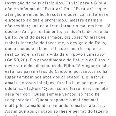
instrução de seus discípulos.“Ouvir” para a Bíblia
não é sinônimo de “Escutar”. Pois “Escutar” requer
atenção e empenho. Escutar é ouvir com interesse
e atenção ao que é proferido.O mestre ensina a
não revidar; ensina a transformar o mal em bem. Já
desde o Antigo Testamento, na história de José do
Egito, vendido pelos irmãos, diz José: “O mal que
tínheis intenção de fazer-me, o desígnio de Deus,
que o mudou em bem, a fim de cumprir o que se
realiza hoje; salvar a vida de um povo numeroso”
(Gn 50,20). É o procedimento do Pai, é o do Filho, e
deve ser o dos discípulos do Filho. “A vingança não
está nos parâmetros do Cristo e, portanto, não há
lugar também nos atos dos cristãos”. Ele instrui:
amai os vossos inimigos; fazei o bem aos que vos
odeiam… etc.Pois “Quem com o ferro fere, com ele
será ferido”; “Quem semeia ventos, só recolhe
tempestades”! Quem responde o mal com mal,
multiplica a maldade no mundo; o mal se alastra.
Assim que aos cristãos só lhes é permitido fazer o