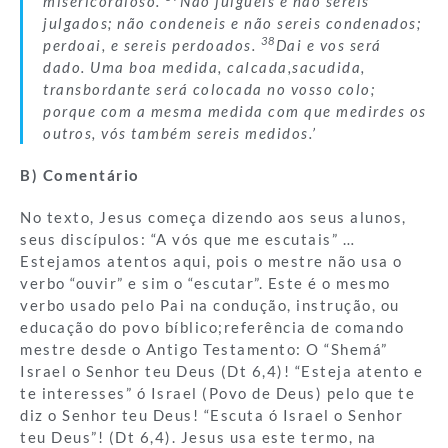
misericordioso.
Não julgueis e não sereis
julgados; não condeneis e não sereis condenados;
38
perdoai, e sereis perdoados.
Dai e vos será
dado. Uma boa medida, calcada,sacudida,
transbordante será colocada no vosso colo;
porque com a mesma medida com que medirdes os
outros, vós também sereis medidos.’
B) Comentário
No texto, Jesus começa dizendo aos seus alunos,
seus discípulos: “A vós que me escutais” …
Estejamos atentos aqui, pois o mestre não usa o
verbo “ouvir” e sim o “escutar”. Este é o mesmo
verbo usado pelo Pai na condução, instrução, ou
educação do povo bíblico;referência de comando
mestre desde o Antigo Testamento: O “Shemá”
Israel o Senhor teu Deus (Dt 6,4)! “Esteja atento e
te interesses” ó Israel (Povo de Deus) pelo que te
diz o Senhor teu Deus! “Escuta ó Israel o Senhor
teu Deus”! (Dt 6,4). Jesus usa este termo, na