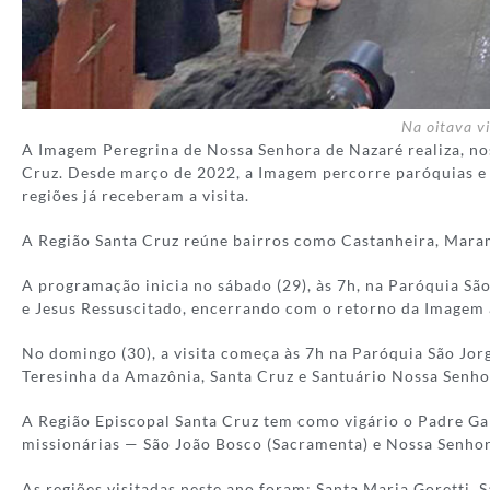
Na oitava vi
A Imagem Peregrina de Nossa Senhora de Nazaré realiza, nos
Cruz. Desde março de 2022, a Imagem percorre paróquias e
regiões já receberam a visita.
A Região Santa Cruz reúne bairros como Castanheira, Maramb
A programação inicia no sábado (29), às 7h, na Paróquia Sã
e Jesus Ressuscitado, encerrando com o retorno da Imagem à
No domingo (30), a visita começa às 7h na Paróquia São Jorg
Teresinha da Amazônia, Santa Cruz e Santuário Nossa Senh
A Região Episcopal Santa Cruz tem como vigário o Padre Gab
missionárias — São João Bosco (Sacramenta) e Nossa Senhor
As regiões visitadas neste ano foram: Santa Maria Goretti, 