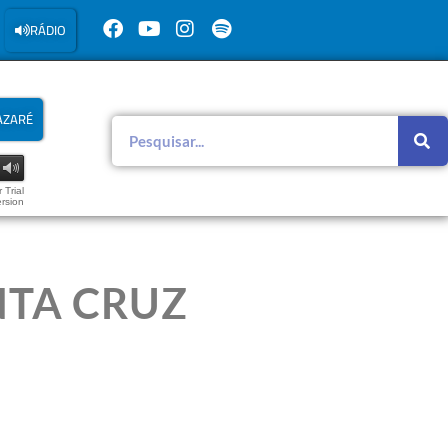
RÁDIO
AZARÉ
 Trial
rsion
NTA CRUZ