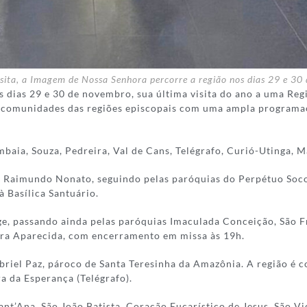
sita, a Imagem de Nossa Senhora percorre a região nos dias 29 e 3
 dias 29 e 30 de novembro, sua última visita do ano a uma Reg
 comunidades das regiões episcopais com uma ampla programaçã
aia, Souza, Pedreira, Val de Cans, Telégrafo, Curió-Utinga, M
o Raimundo Nonato, seguindo pelas paróquias do Perpétuo Soco
 Basílica Santuário.
e, passando ainda pelas paróquias Imaculada Conceição, São Fra
ora Aparecida, com encerramento em missa às 19h.
riel Paz, pároco de Santa Teresinha da Amazônia. A região é 
a da Esperança (Telégrafo).
Sant’Ana, São João Batista, Coração Eucarístico de Jesus, São 