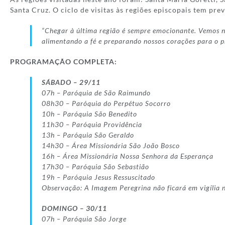
Santa Cruz. O ciclo de visitas às regiões episcopais tem pr
“Chegar à última região é sempre emocionante. Vemos no
alimentando a fé e preparando nossos corações para o p
PROGRAMAÇÃO COMPLETA:
SÁBADO – 29/11
07h – Paróquia de São Raimundo
08h30 – Paróquia do Perpétuo Socorro
10h – Paróquia São Benedito
11h30 – Paróquia Providência
13h – Paróquia São Geraldo
14h30 – Área Missionária São João Bosco
16h – Área Missionária Nossa Senhora da Esperança
17h30 – Paróquia São Sebastião
19h – Paróquia Jesus Ressuscitado
Observação: A Imagem Peregrina não ficará em vigília
DOMINGO – 30/11
07h – Paróquia São Jorge