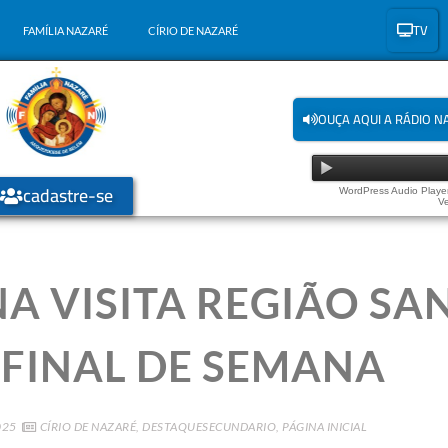
TV
FAMÍLIA NAZARÉ
CÍRIO DE NAZARÉ
OUÇA AQUI A RÁDIO N
cadastre-se
WordPress Audio Player
Ve
A VISITA REGIÃO SA
 FINAL DE SEMANA
025
CÍRIO DE NAZARÉ
,
DESTAQUESECUNDARIO
,
PÁGINA INICIAL