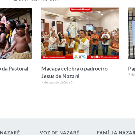
 da Pastoral
Macapá celebra o padroeiro
Pa
7 de
Jesus de Nazaré
7 de agosto de 2026
 NAZARÉ
VOZ DE NAZARÉ
FAMÍLIA NAZA