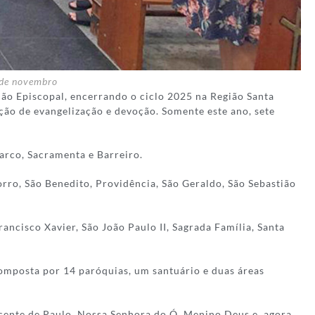
0 de novembro
ião Episcopal, encerrando o ciclo 2025 na Região Santa
o de evangelização e devoção. Somente este ano, sete
arco, Sacramenta e Barreiro.
rro, São Benedito, Providência, São Geraldo, São Sebastião
ncisco Xavier, São João Paulo II, Sagrada Família, Santa
composta por 14 paróquias, um santuário e duas áreas
Vicente de Paulo, Nossa Senhora do Ó, Menino Deus e, agora,