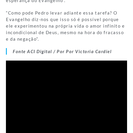
esperança do Evangelho”.
“Como pode Pedro levar adiante essa tarefa? O
Evangelho diz-nos que isso só é possível porque
ele experimentou na própria vida o amor infinito e
incondicional de Deus, mesmo na hora do fracasso
e da negação”.
Fonte ACI Digital / Por Por
Victoria Cardiel