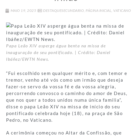
MAIO 19, 2025
DESTAQUESECUNDARIO
,
PÁGINA INICIAL
,
VATICANO
Papa Leão XIV asperge água benta na missa de
inauguração de seu pontificado. | Crédito: Daniel
Ibáñez/EWTN News.
“Fui escolhido sem qualquer mérito e, com temor e
tremor, venho até vós como um irmão que deseja
fazer-se servo da vossa fé e da vossa alegria,
percorrendo convosco o caminho do amor de Deus,
que nos quer a todos unidos numa única família”,
disse o papa Leão XIV na missa de início do seu
pontificado celebrada hoje (18), na praça de São
Pedro, no Vaticano.
A cerimônia começou no Altar da Confissão, que