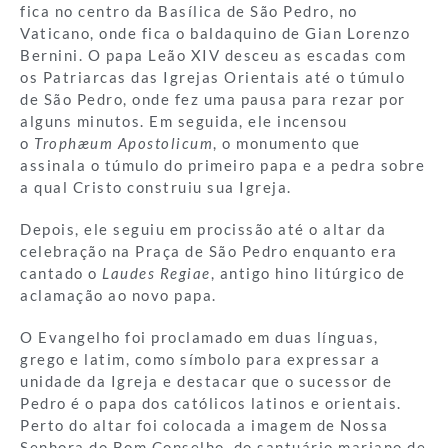
fica no centro da Basílica de São Pedro, no
Vaticano, onde fica o baldaquino de Gian Lorenzo
Bernini. O papa Leão XIV desceu as escadas com
os Patriarcas das Igrejas Orientais até o túmulo
de São Pedro, onde fez uma pausa para rezar por
alguns minutos. Em seguida, ele incensou
o
Trophæum Apostolicum
, o monumento que
assinala o túmulo do primeiro papa e a pedra sobre
a qual Cristo construiu sua Igreja.
Depois, ele seguiu em procissão até o altar da
celebração na Praça de São Pedro enquanto era
cantado o
Laudes Regiae
, antigo hino litúrgico de
aclamação ao novo papa.
O Evangelho foi proclamado em duas línguas,
grego e latim, como símbolo para expressar a
unidade da Igreja e destacar que o sucessor de
Pedro é o papa dos católicos latinos e orientais.
Perto do altar foi colocada a imagem de Nossa
Senhora do Bom Conselho, do santuário mariano de