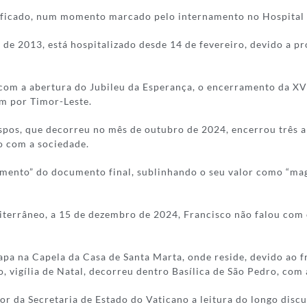
ntificado, num momento marcado pelo internamento no Hospital
de 2013, está hospitalizado desde 14 de fevereiro, devido a pr
com a abertura do Jubileu da Esperança, o encerramento da XVI 
em por Timor-Leste.
pos, que decorreu no mês de outubro de 2024, encerrou três a
o com a sociedade.
mento” do documento final, sublinhando o seu valor como “mag
terrâneo, a 15 de dezembro de 2024, Francisco não falou com 
pa na Capela da Casa de Santa Marta, onde reside, devido ao fr
 vigília de Natal, decorreu dentro Basílica de São Pedro, com 
dor da Secretaria de Estado do Vaticano a leitura do longo dis