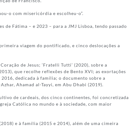
leição de Francisco.
ou-o com misericórdia e escolheu-o”.
ões de Fátima – e 2023 – para a JMJ Lisboa, tendo passado
 primeira viagem do pontificado, e cinco deslocações a
oração de Jesus; ‘Fratelli Tutti’ (2020), sobre a
 2013), que recolhe reflexões de Bento XVI; as exortações
de 2016, dedicada à família; o documento sobre a
-Azhar, Ahamad al-Tayyi, em Abu Dhabi (2019).
ltivo de cardeais, dos cinco continentes, foi concretizada
Igreja Católica no mundo e à sociedade, com maior
(2018) e à família (2015 e 2014), além de uma cimeira