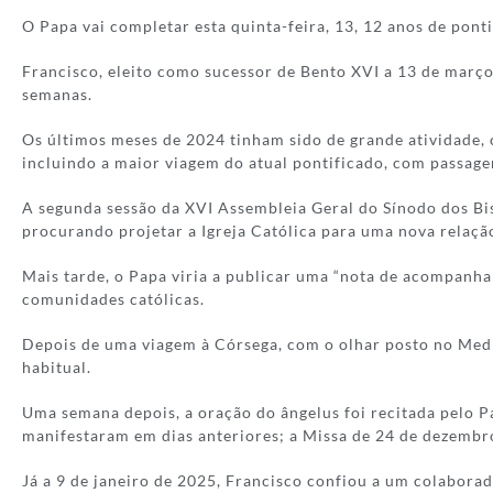
O Papa vai completar esta quinta-feira, 13, 12 anos de po
Francisco, eleito como sucessor de Bento XVI a 13 de março 
semanas.
Os últimos meses de 2024 tinham sido de grande atividade, 
incluindo a maior viagem do atual pontificado, com passag
A segunda sessão da XVI Assembleia Geral do Sínodo dos Bis
procurando projetar a Igreja Católica para uma nova relaçã
Mais tarde, o Papa viria a publicar uma “nota de acompanha
comunidades católicas.
Depois de uma viagem à Córsega, com o olhar posto no Medi
habitual.
Uma semana depois, a oração do ângelus foi recitada pelo Pa
manifestaram em dias anteriores; a Missa de 24 de dezembro,
Já a 9 de janeiro de 2025, Francisco confiou a um colabora