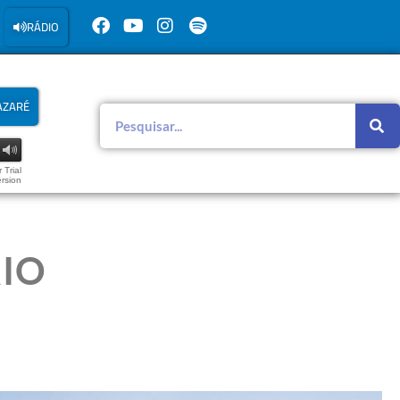
RÁDIO
AZARÉ
 Trial
rsion
RIO