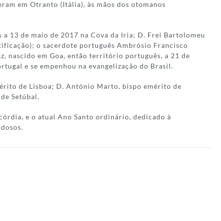
eram em Otranto (Itália), às mãos dos otomanos
os a 13 de maio de 2017 na Cova da Iria; D. Frei Bartolomeu
tificação); o sacerdote português Ambrósio Francisco
z, nascido em Goa, então território português, a 21 de
ortugal e se empenhou na evangelização do Brasil.
érito de Lisboa; D. António Marto, bispo emérito de
 de Setúbal.
córdia, e o atual Ano Santo ordinário, dedicado à
Idosos.