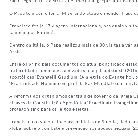
São Gregório III, da Síria, que liderou a Igreja Católica e
O Papa tem como lema ‘Miserando atque eligendo’, frase 
Francisco fez já 47 viagens internacionais, nas quais visi
também por Fátima).
Dentro da Itália, o Papa realizou mais de 30 visitas a vár
Assis.
Entre os principais documentos do atual pontificado estão a
fraternidade humana e a amizade social; ‘Laudato si’ (2015
apostólicas ‘Evangelii Gaudium’ (A alegria do Evangelho), 
“Fraternidade Humana em prol da Paz Mundial e da conviv
A reforma dos organismos centrais de governo da Igreja Ca
através da Constituição Apostólica ‘Praedicate Evangeliu
protagonismo para os leigos e leigas.
Francisco convocou cinco assembleias do Sínodo, dedicadas
global sobre o combate e prevenção aos abusos sexuais (20