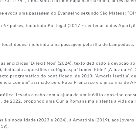
ntre 731 e 741, tinha sido o último Papa não-europeu, antes da e
que evoca uma passagem do Evangelho segundo São Mateus: “Olh
tou 67 países, incluindo Portugal (2017 – centenário das Apariç
ias localidades, incluindo uma passagem pela ilha de Lampedusa,
s encíclicas ‘Dilexit Nos’ (2024), texto dedicado à devoção ao C
), dedicada a questões ecológicas; a ‘Lumen Fidei’ (A luz da Fé,
texto programático do pontificado, de 2013; ‘Amoris laetitia’, 
ência comum” assinado pelo Papa Francisco e o grão imã de Al
tólica, levada a cabo com a ajuda de um inédito conselho consu
m’, de 2022, propondo uma Cúria Romana mais atenta à vida da 
 à sinodalidade (2023 e 2024), à Amazónia (2019), aos jovens 
19).