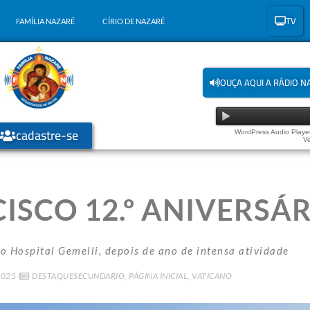
TV
FAMÍLIA NAZARÉ
CÍRIO DE NAZARÉ
OUÇA AQUI A RÁDIO N
cadastre-se
WordPress Audio Player
Ve
ISCO 12.º ANIVERSÁ
o Hospital Gemelli, depois de ano de intensa atividade
2025
DESTAQUESECUNDARIO
,
PÁGINA INICIAL
,
VATICANO