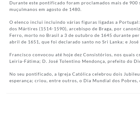
Durante este pontificado foram proclamados mais de 900 s
muçulmanos em agosto de 1480.
O elenco inclui incluindo várias figuras ligadas a Portuga
dos Mártires (1514-1590), arcebispo de Braga, por canoni
Ferro, morto no Brasil a 3 de outubro de 1645 durante pers
abril de 1651, que foi declarado santo no Sri Lanka; e Jos
Francisco convocou até hoje dez Consistórios, nos quais c
Leiria-Fátima; D. José Tolentino Mendonça, prefeito do Di
No seu pontificado, a Igreja Católica celebrou dois Jubil
esperança; criou, entre outros, o Dia Mundial dos Pobres,