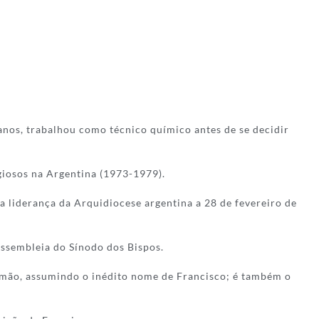
anos, trabalhou como técnico químico antes de se decidir
giosos na Argentina (1973-1979).
a liderança da Arquidiocese argentina a 28 de fevereiro de
 assembleia do Sínodo dos Bispos.
lemão, assumindo o inédito nome de Francisco; é também o