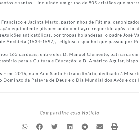
antos e santas – incluindo um grupo de 805 cristãos que morr
l: Francisco e Jacinta Marto, pastorinhos de Fátima, canonizad
zação equipolente (dispensando o milagre requerido após a bea
eguições anticatólicas, por tropas holandesas; o padre José Va
é de Anchieta (1534-1597), religioso espanhol que passou por P
riou 163 cardeais, entre eles D. Manuel Clemente, patriarca em
castério para a Cultura e Educação; e D. Américo Aguiar, bispo
eus – em 2016, num Ano Santo Extraordinário, dedicado à Miseri
 o Domingo da Palavra de Deus e o Dia Mundial dos Avós e dos 
Compartilhe essa Notícia