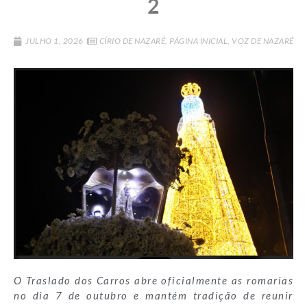
2
JULHO 1, 2026
CÍRIO DE NAZARÉ
,
PÁGINA INICIAL
,
VOZ DE NAZARÉ
O Traslado dos Carros abre oficialmente as romarias
no dia 7 de outubro e mantém tradição de reunir