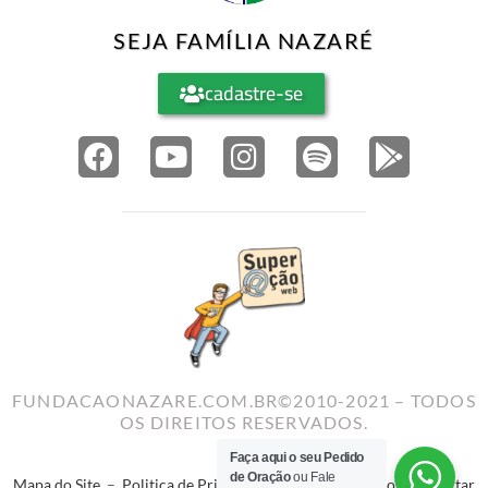
SEJA FAMÍLIA NAZARÉ
cadastre-se
FUNDACAONAZARE.COM.BR©2010-2021 – TODOS
OS DIREITOS RESERVADOS.
Faça aqui o seu Pedido
de Oração
ou Fale
Mapa do Site
–
Politica de Privacidade
–
Termos de Uso
–
Reportar