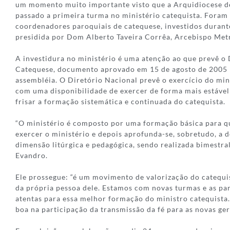
um momento muito importante visto que a Arquidiocese 
passado a primeira turma no ministério catequista. Foram
coordenadores paroquiais de catequese, investidos durante
presidida por Dom Alberto Taveira Corrêa, Arcebispo Met
A investidura no ministério é uma atenção ao que prevê o 
Catequese, documento aprovado em 15 de agosto de 2005
assembléia. O Diretório Nacional prevê o exercício do mini
com uma disponibilidade de exercer de forma mais estável
frisar a formação sistemática e continuada do catequista.
“O ministério é composto por uma formação básica para q
exercer o ministério e depois aprofunda-se, sobretudo, a do
dimensão litúrgica e pedagógica, sendo realizada bimestra
Evandro.
Ele prossegue: “é um movimento de valorização do catequis
da própria pessoa dele. Estamos com novas turmas e as p
atentas para essa melhor formação do ministro catequista.
boa na participação da transmissão da fé para as novas ge