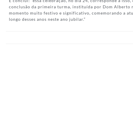
E conclui: “essa celebração, no dia 24, corresponde a isso
conclusão da primeira turma, instituída por Dom Alberto n
momento muito festivo e significativo, comemorando a at
longo desses anos neste ano jubilar.”