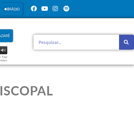
RÁDIO
AZARÉ
 Trial
rsion
PISCOPAL