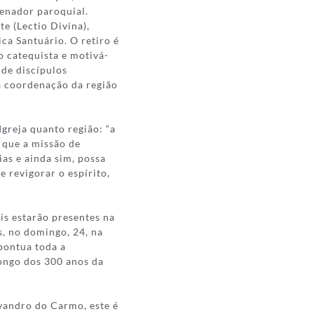
enador paroquial.
e (Lectio Divina),
ca Santuário. O retiro é
o catequista e motivá-
 de discípulos
a coordenação da região
greja quanto região: “a
 que a missão de
as e ainda sim, possa
 revigorar o espírito,
ais estarão presentes na
s, no domingo, 24, na
 pontua toda a
longo dos 300 anos da
vandro do Carmo, este é