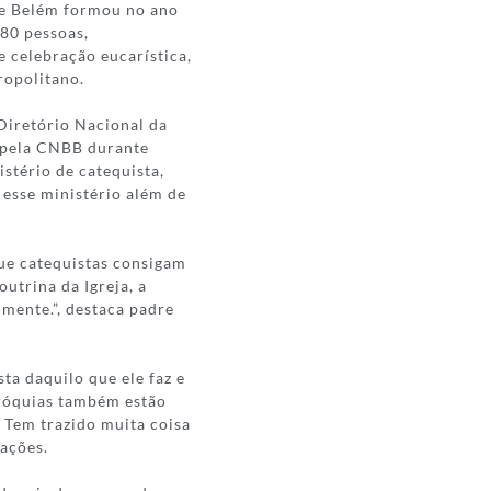
de Belém formou no ano
 80 pessoas,
 celebração eucarística,
ropolitano.
Diretório Nacional da
 pela CNBB durante
stério de catequista,
 esse ministério além de
ue catequistas consigam
utrina da Igreja, a
lmente.”, destaca padre
ta daquilo que ele faz e
aróquias também estão
 Tem trazido muita coisa
rações.