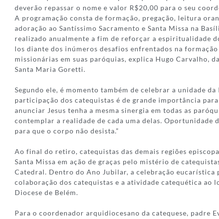
deverão repassar o nome e valor R$20,00 para o seu coord
A programação consta de formação, pregação, leitura orant
adoração ao Santíssimo Sacramento e Santa Missa na Basíli
realizado anualmente a fim de reforçar a espiritualidade d
los diante dos inúmeros desafios enfrentados na formação
missionárias em suas paróquias, explica Hugo Carvalho, d
Santa Maria Goretti.
Segundo ele, é momento também de celebrar a unidade da I
participação dos catequistas é de grande importância para
anunciar Jesus tenha a mesma sinergia em todas as paróqui
contemplar a realidade de cada uma delas. Oportunidade de
para que o corpo não desista.”
Ao final do retiro, catequistas das demais regiões episcop
Santa Missa em ação de graças pelo mistério de catequista
Catedral. Dentro do Ano Jubilar, a celebração eucarística
colaboração dos catequistas e a atividade catequética ao 
Diocese de Belém.
Para o coordenador arquidiocesano da catequese, padre E