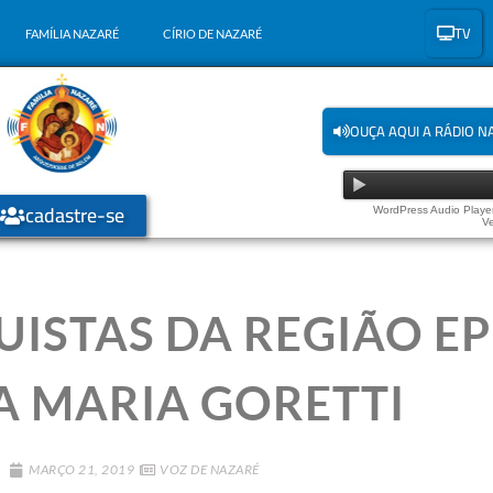
TV
FAMÍLIA NAZARÉ
CÍRIO DE NAZARÉ
OUÇA AQUI A RÁDIO N
cadastre-se
WordPress Audio Player
Ve
UISTAS DA REGIÃO E
A MARIA GORETTI
MARÇO 21, 2019
VOZ DE NAZARÉ