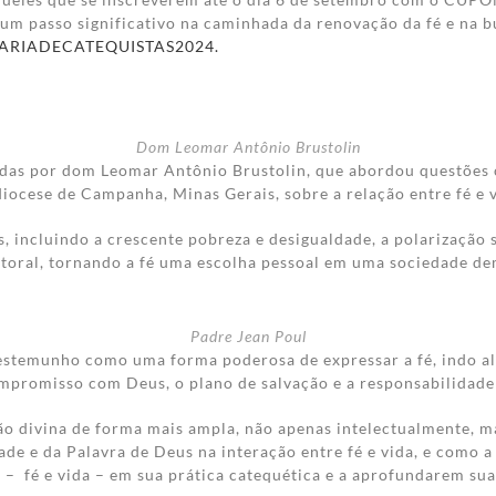
 um passo significativo na caminhada da renovação da fé e na 
ROMARIADECATEQUISTAS2024.
Dom Leomar Antônio Brustolin
idas por dom Leomar Antônio Brustolin, que abordou questões
diocese de Campanha, Minas Gerais, sobre a relação entre fé e
 incluindo a crescente pobreza e desigualdade, a polarização s
oral, tornando a fé uma escolha pessoal em uma sociedade demo
Padre Jean Poul
estemunho como uma forma poderosa de expressar a fé, indo além
mpromisso com Deus, o plano de salvação e a responsabilidade 
o divina de forma mais ampla, não apenas intelectualmente, m
ade e da Palavra de Deus na interação entre fé e vida, e como 
o – fé e vida – em sua prática catequética e a aprofundarem su