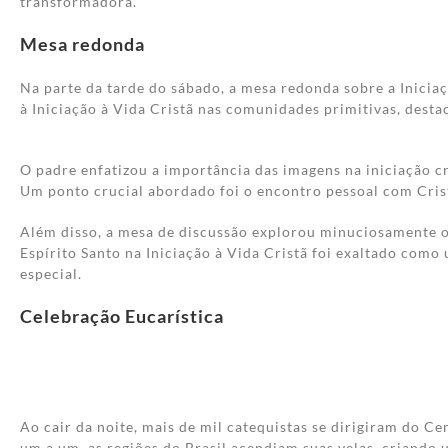
transformadora.
Mesa redonda
Na parte da tarde do sábado, a mesa redonda sobre a Inicia
à Iniciação à Vida Cristã nas comunidades primitivas, desta
O padre enfatizou a importância das imagens na iniciação c
Um ponto crucial abordado foi o encontro pessoal com Cris
Além disso, a mesa de discussão explorou minuciosamente o
Espírito Santo na Iniciação à Vida Cristã foi exaltado como
especial.
Celebração Eucarística
Ao cair da noite, mais de mil catequistas se dirigiram do 
um a um, as regiões do Brasil acendiam suas velas, criando