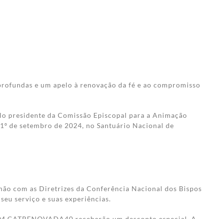
 profundas e um apelo à renovação da fé e ao compromisso
lo presidente da Comissão Episcopal para a Animação
1º de setembro de 2024, no Santuário Nacional de
hão com as Diretrizes da Conferência Nacional dos Bispos
seu serviço e suas experiências.
 CUPOM CATRENOVADA40 receberão um desconto especial. A