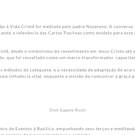
ção à Vida Cristã foi mediada pelo padre Nazareno. A conversa
cando a relevância das Cartas Paulinas como modelo para esse 
ristã, desde o simbolismo do revestimento em Jesus Cristo até 
to, que foi ressaltado como um marco transformador, capacitan
s métodos de catequese, e a necessidade de adaptação de acord
 uma influência vital, enquanto a missão de comunicar a graça p
Dom Eugene Rixen
Centro de Eventos à Basílica, empunhando seus terços e meditan
 um cenário de luz que iluminava o caminho.