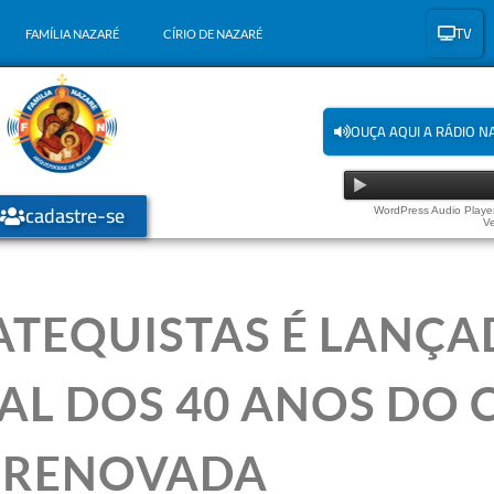
TV
FAMÍLIA NAZARÉ
CÍRIO DE NAZARÉ
OUÇA AQUI A RÁDIO N
cadastre-se
WordPress Audio Player
Ve
ATEQUISTAS É LANÇA
L DOS 40 ANOS DO 
RENOVADA