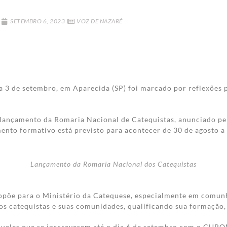
SETEMBRO 6, 2023
VOZ DE NAZARÉ
 a 3 de setembro, em Aparecida (SP) foi marcado por reflexões
 lançamento da Romaria Nacional de Catequistas, anunciado pe
nto formativo está previsto para acontecer de 30 de agosto a 
Lançamento da Romaria Nacional dos Catequistas
propõe para o Ministério da Catequese, especialmente em comun
os catequistas e suas comunidades, qualificando sua formação, 
 e aqueles que se inscreverem até o dia 6 de setembro com o