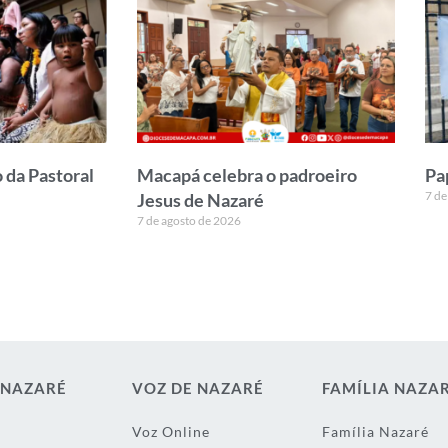
 da Pastoral
Macapá celebra o padroeiro
Pa
7 de
Jesus de Nazaré
7 de agosto de 2026
 NAZARÉ
VOZ DE NAZARÉ
FAMÍLIA NAZA
Voz Online
Família Nazaré