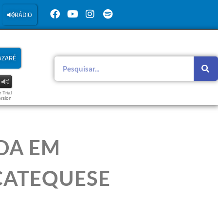
RÁDIO
AZARÉ
 Trial
rsion
DA EM
CATEQUESE