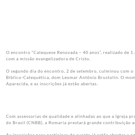
O encontro “Catequese Renovada – 40 anos”, realizado de 1
com a missão evangelizadora de Cristo.
O segundo dia do encontro, 2 de setembro, culminou com o
Bíblico-Catequética, dom Leomar Antônio Brustolin. O mome
Aparecida, e as inscrições já estão abertas.
Com assessorias de qualidade e alinhadas ao que a Igreja 
do Brasil (CNBB), a Romaria prestará grande contribuição a
As inscrições para participar do evento já estão abertas