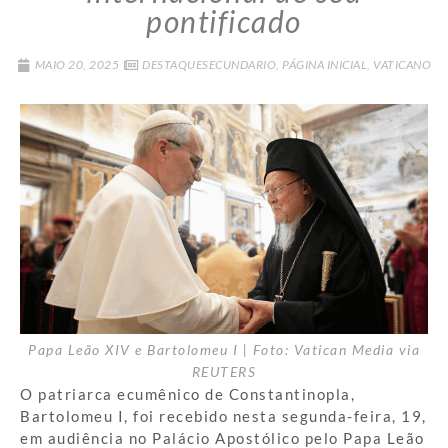
pontificado
MAIO 20, 2025
DESTAQUESECUNDARIO
,
PÁGINA INICIAL
,
VATICANO
Papa Leão XIV e Bartolomeu I | Foto: Vatican Media via
REUTERS
O patriarca ecumênico de Constantinopla,
Bartolomeu I, foi recebido nesta segunda-feira, 19,
em audiência no Palácio Apostólico pelo Papa Leão