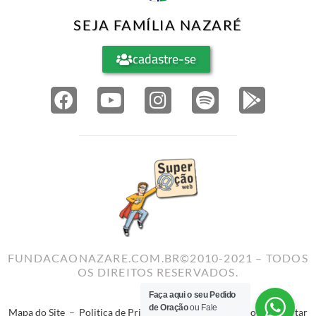
SEJA FAMÍLIA NAZARÉ
cadastre-se
FUNDACAONAZARE.COM.BR©2010-2021 – TODOS
OS DIREITOS RESERVADOS.
Faça aqui o seu Pedido
de Oração
ou Fale
Mapa do Site
–
Politica de Privacidade
–
Termos de Uso
–
Reportar