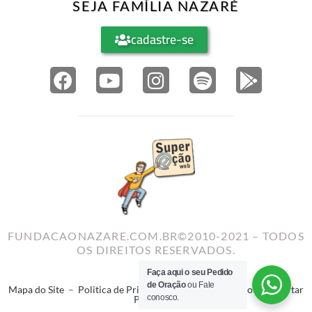
SEJA FAMÍLIA NAZARÉ
cadastre-se
FUNDACAONAZARE.COM.BR©2010-2021 – TODOS
OS DIREITOS RESERVADOS.
Faça aqui o seu Pedido
de Oração
ou Fale
Mapa do Site
–
Politica de Privacidade
–
Termos de Uso
–
Reportar
conosco.
Problema