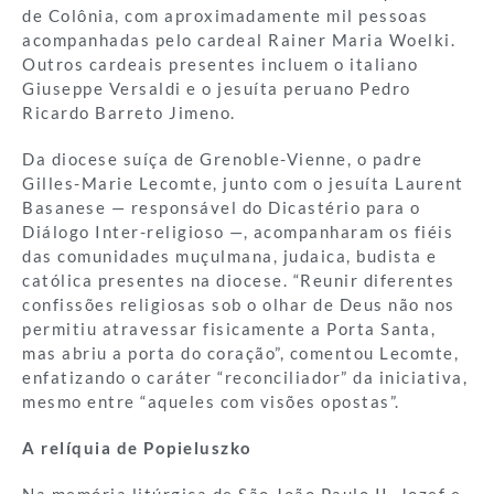
de Colônia, com aproximadamente mil pessoas
acompanhadas pelo cardeal Rainer Maria Woelki.
Outros cardeais presentes incluem o italiano
Giuseppe Versaldi e o jesuíta peruano Pedro
Ricardo Barreto Jimeno.
Da diocese suíça de Grenoble-Vienne, o padre
Gilles-Marie Lecomte, junto com o jesuíta Laurent
Basanese — responsável do Dicastério para o
Diálogo Inter-religioso —, acompanharam os fiéis
das comunidades muçulmana, judaica, budista e
católica presentes na diocese. “Reunir diferentes
confissões religiosas sob o olhar de Deus não nos
permitiu atravessar fisicamente a Porta Santa,
mas abriu a porta do coração”, comentou Lecomte,
enfatizando o caráter “reconciliador” da iniciativa,
mesmo entre “aqueles com visões opostas”.
A relíquia de Popieluszko
Na memória litúrgica de São João Paulo II, Jozef e