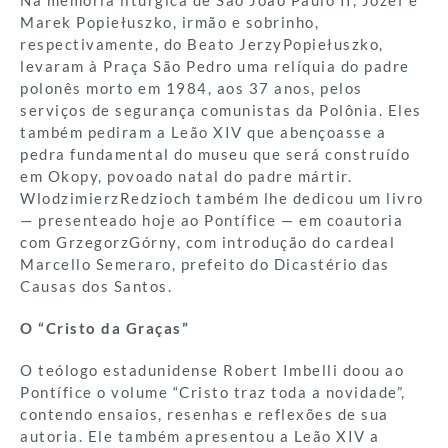
Marek Popiełuszko, irmão e sobrinho,
respectivamente, do Beato JerzyPopiełuszko,
levaram à Praça São Pedro uma relíquia do padre
polonês morto em 1984, aos 37 anos, pelos
serviços de segurança comunistas da Polônia. Eles
também pediram a Leão XIV que abençoasse a
pedra fundamental do museu que será construído
em Okopy, povoado natal do padre mártir.
WlodzimierzRedzioch também lhe dedicou um livro
— presenteado hoje ao Pontífice — em coautoria
com GrzegorzGórny, com introdução do cardeal
Marcello Semeraro, prefeito do Dicastério das
Causas dos Santos.
O “Cristo da Graças”
O teólogo estadunidense Robert Imbelli doou ao
Pontífice o volume “Cristo traz toda a novidade”,
contendo ensaios, resenhas e reflexões de sua
autoria. Ele também apresentou a Leão XIV a