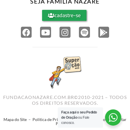
SEJA FAMÍLIA NAZARÉ
cadastre-se
FUNDACAONAZARE.COM.BR©2010-2021 – TODOS
OS DIREITOS RESERVADOS.
Faça aqui o seu Pedido
de Oração
ou Fale
Mapa do Site
–
Politica de Privacidade
–
Termos de Uso
–
Reportar
conosco.
Problema