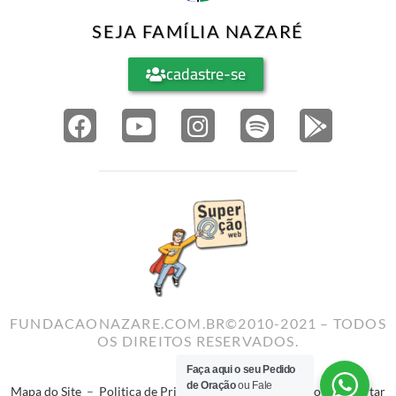
SEJA FAMÍLIA NAZARÉ
cadastre-se
FUNDACAONAZARE.COM.BR©2010-2021 – TODOS
OS DIREITOS RESERVADOS.
Faça aqui o seu Pedido
de Oração
ou Fale
Mapa do Site
–
Politica de Privacidade
–
Termos de Uso
–
Reportar