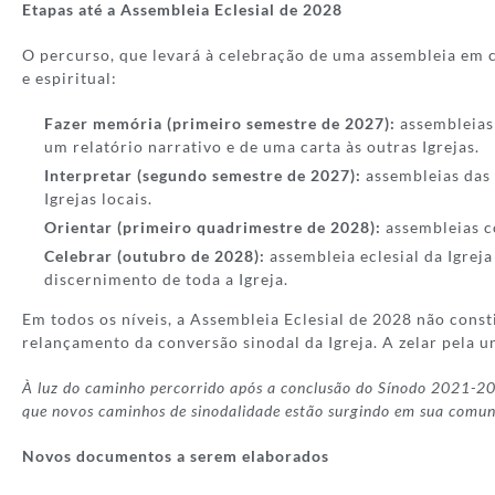
Etapas até a Assembleia Eclesial de 2028
O percurso, que levará à celebração de uma assembleia em 
e espiritual:
Fazer memória (primeiro semestre de 2027):
assembleias 
um relatório narrativo e de uma carta às outras Igrejas.
Interpretar (segundo semestre de 2027):
assembleias das 
Igrejas locais.
Orientar (primeiro quadrimestre de 2028):
assembleias co
Celebrar (outubro de 2028):
assembleia eclesial da Igrej
discernimento de toda a Igreja.
Em todos os níveis, a Assembleia Eclesial de 2028 não cons
relançamento da conversão sinodal da Igreja. A zelar pela 
À luz do caminho percorrido após a conclusão do Sínodo 2021-2024
que novos caminhos de sinodalidade estão surgindo em sua comu
Novos documentos a serem elaborados