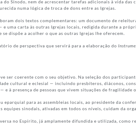
a do Sínodo, nem de acrescentar tarefas adicionais à vida das c
durecida numa lógica de troca de dons entre as Igrejas.
laboram dois textos complementares: um documento de releitura 
— e uma carta às outras Igrejas locais, redigida durante a próp
se dispõe a acolher o que as outras Igrejas lhe oferecem.
atório de perspectiva que servirá para a elaboração do
Instrume
 ser coerente com o seu objetivo. Na seleção dos participant
idade cultural e eclesial — incluindo presbíteros, diáconos, c
 — e à presença de pessoas que vivem situações de fragilidade 
 eparquial para as assembleias locais, ao presidente da confer
 As equipes sinodais, ativadas em todos os níveis, cuidam da or
rsa no Espírito, já amplamente difundida e utilizada, como re