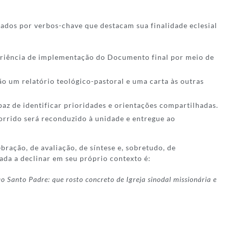
ados por verbos-chave que destacam sua finalidade eclesial
periência de implementação do Documento final por meio de
ão um relatório teológico-pastoral e uma carta às outras
az de identificar prioridades e orientações compartilhadas.
corrido será reconduzido à unidade e entregue ao
ração, de avaliação, de síntese e, sobretudo, de
ada a declinar em seu próprio contexto é:
 Santo Padre: que rosto concreto de Igreja sinodal missionária e