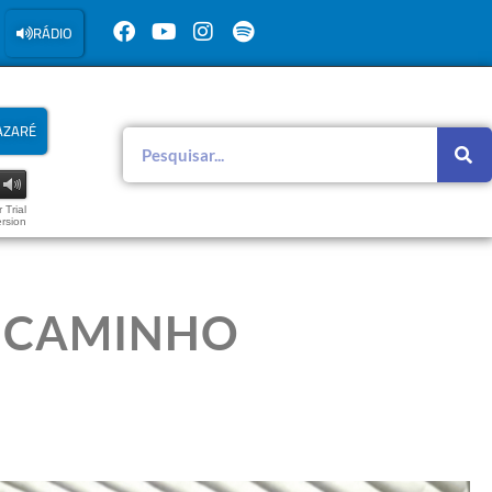
RÁDIO
AZARÉ
 Trial
rsion
O CAMINHO