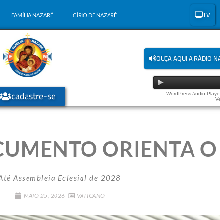
TV
FAMÍLIA NAZARÉ
CÍRIO DE NAZARÉ
OUÇA AQUI A RÁDIO N
cadastre-se
WordPress Audio Player
Ve
CUMENTO ORIENTA 
Até Assembleia Eclesial de 2028
MAIO 25, 2026
VATICANO