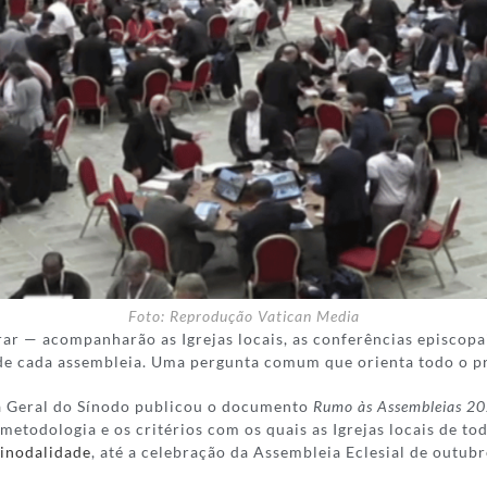
Foto: Reprodução Vatican Media
rar — acompanharão as Igrejas locais, as conferências episcop
de cada assembleia. Uma pergunta comum que orienta todo o p
ia Geral do Sínodo publicou o documento
Rumo às Assembleias 202
a metodologia e os critérios com os quais as Igrejas locais de
Sinodalidade
, até a celebração da Assembleia Eclesial de outub