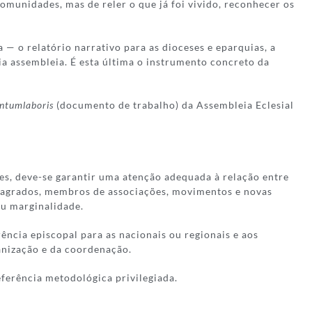
omunidades, mas de reler o que já foi vivido, reconhecer os
— o relatório narrativo para as dioceses e eparquias, a
ria assembleia. É esta última o instrumento concreto da
ntumlaboris
(documento de trabalho) da Assembleia Eclesial
es, deve-se garantir uma atenção adequada à relação entre
onsagrados, membros de associações, movimentos e novas
ou marginalidade.
ência episcopal para as nacionais ou regionais e aos
ganização e da coordenação.
ferência metodológica privilegiada.