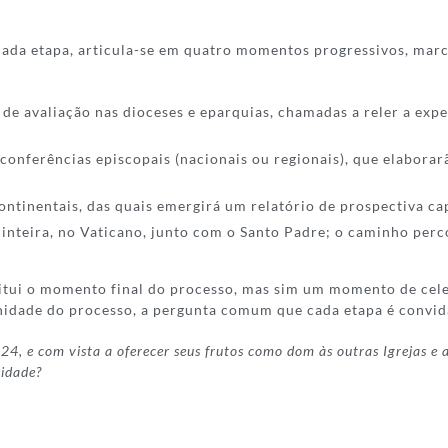
cada etapa, articula-se em quatro momentos progressivos, marc
de avaliação nas dioceses e eparquias, chamadas a reler a ex
conferências episcopais (nacionais ou regionais), que elaborar
ntinentais, das quais emergirá um relatório de prospectiva cap
a inteira, no Vaticano, junto com o Santo Padre; o caminho per
titui o momento final do processo, mas sim um momento de celeb
unidade do processo, a pergunta comum que cada etapa é convid
, e com vista a oferecer seus frutos como dom às outras Igrejas e ao
nidade?