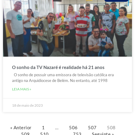
O sonho da TV Nazaré é realidade há 21 anos
O sonho de possuir uma emissora de televisão católica era
antigo na Arquidiocese de Belém. No entanto, até 1998
LEIA MAIS »
18 de maio de 2023
« Anterior
1
…
506
507
508
509
510
…
753
Seguinte »