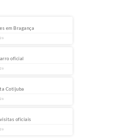
des em Bragança
026
arro oficial
026
ta Cotijuba
026
isitas oficiais
026