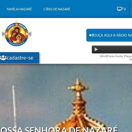
TV
FAMÍLIA NAZARÉ
CÍRIO DE NAZARÉ
OUÇA AQUI A RÁDIO N
cadastre-se
WordPress Audio Player
Ve
 NOSSA SENHORA DE NAZARÉ