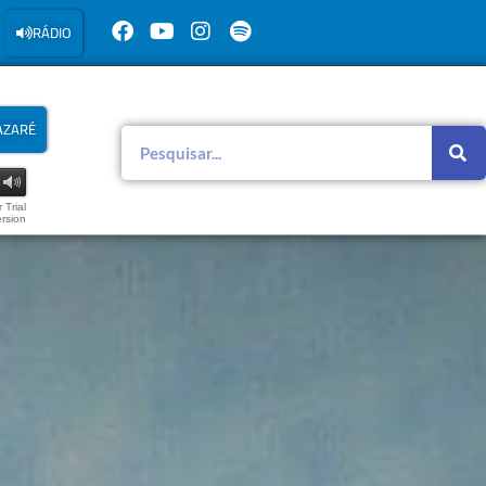
RÁDIO
AZARÉ
 Trial
rsion